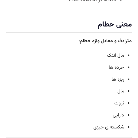
معنی حطام
مترادف
و معادل واژه حطام
:
مال اندک
خرده ها
ریزه ها
مال
ثروت
دارایی
شکسته ی چیزی