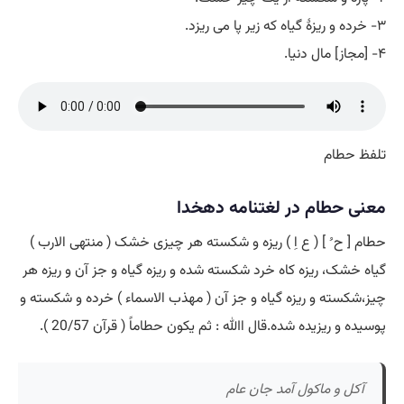
۳- خرده و ریزۀ گیاه که زیر پا می ریزد.
۴- [مجاز] مال دنیا.
تلفظ حطام
معنی حطام در لغتنامه دهخدا
حطام [ ح ُ ] ( ع اِ ) ریزه و شکسته هر چیزی خشک ( منتهی الارب )
گیاه خشک، ریزه کاه خرد شکسته شده و ریزه گیاه و جز آن و ریزه هر
چیز،شکسته و ریزه گیاه و جز آن ( مهذب الاسماء ) خرده و شکسته و
پوسیده و ریزیده شده.قال اﷲ : ثم یکون حطاماً ( قرآن 20/57 ).
آکل و ماکول آمد جان عام