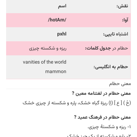
نقش:
اسم
آوا:
/hotAm/
اشتباه
تایپی:
pxhl
حطام در
جدول کلمات:
ریزه و شکسته چیزی
vanities of the world
حطام به انگلیسی:
mammon
معنی حطام
معنی حطام در لغتنامه معین ?
(حُ ) [ ع ] (اِ) ریزة گیاه خشک، پاره و شکسته از چیزی خشک
معنی حطام در فرهنگ عمید ?
۱- ریزه و شکستۀ چیزی.
۲- پاره و شکسته از یک چیز خشک.