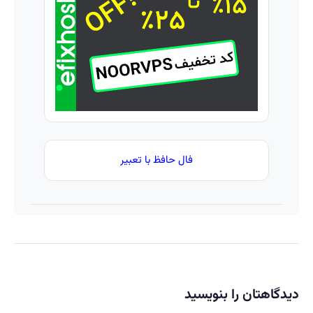
ساخت!
که انگار
میلیاردر
😳! خرید
بوتاکس
شد.
با تخفیف
کردی!
آموزش
ویژه
(تخفیف
رایگان
ویژه)
فال حافظ با تعبیر
دیدگاهتان را بنویسید