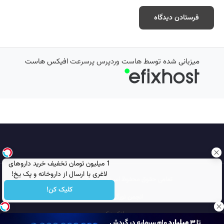
میزبانی شده توسط
هاست وردپرس پرسرعت
افیکس هاست
1 میلیون تومان تخفیف خرید داروهای
لاغری با ارسال از داروخانه و پک یخ!
تمامی حقوق محفوظ است © 2026
مجله نورگرام
کلیک کن!
انجمن نورگرام
noorgram
بانک عکس