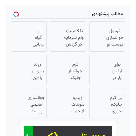
مطالب پیشنهادی
فرمول
تا 3میلیارد
این
جوانسازی
وام سرمایه
گیاه
پوست لو
در گردش
دریایی
رفت!کرم
فروشندگان
پوستت
ضدچروک
=>
رو
برای
جلبک با
کرم
فروشگاهت
روند
طوری
اولین
تخفیف
جوانساز
رو ثبت کن
صاف
پیری رو
بار در
جلبک،
میکنه
با این
ایران
هدیه
انگار
روش
🇮🇷
طبیعت به
20سال
گیاهی
این
این کرم
ویدیو
شما(خرید
جوون
معکوس
جوانسازی
دکتر
جلبک،
هولناک
با تخفیف
کن
شدی
طبیعی
کرم
جوری
از جوان
ویژه)
🔥
پوست
ترمیم
چروکاتو
کارتن
بدون
کننده
صاف
خوابی
بوتاکس و
میکنه
23 روزه
که
جراحی