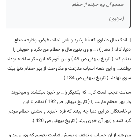
همچو آن بره چرنده از حطام
(مولوی)
|| اندک مال دنیاوی که فنا پذیرد و باقی نماند، عَرَض، زخارف، متاع
دنیا، کاله ( دهار ) :… و وی بدین مال و حطام من نگرد و خویش را
بدنام کند ( تاریخ بیهقی ص 49 ) و این قوم که این مکر ساخته بودند
برفتند… و این همه اسباب منازعت و مکاوحت از بهر حطام دنیا بیک
سوی نهادند ( تاریخ بیهقی ص 184 ).
سخت عجب است کار… که یکدیگر را… بر خیره میکشند و میخورند
واز بهر حطام عاریت را ( تاریخ بیهقی ص 192 ) ندانم تا این
نوخاستگان در این دنیا چه بینند که فردا خیزند و مشتی حطام مردم
گرد کنند و زبهر آن خون ریزند ( تاریخ بیهقی ص 420 ).
من هم از آن حساب و توقف و پرسش قیامت بترسم که وی ترسد و