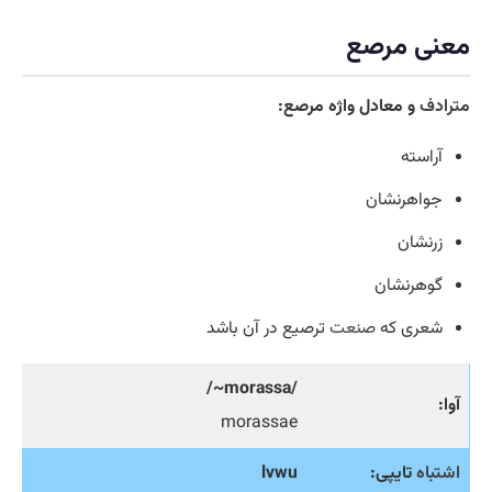
معنی مرصع
مترادف
و معادل واژه مرصع:
آراسته
جواهرنشان
زرنشان
گوهرنشان
شعری که
صنعت
ترصیع در آن باشد
/morassa~/
آوا:
morassae
اشتباه
تایپی:
lvwu