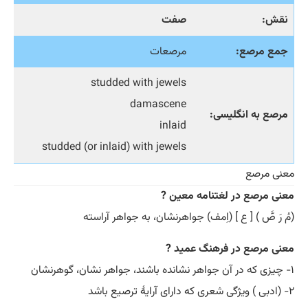
نقش:
صفت
جمع مرصع:
مرصعات
studded with jewels
damascene
مرصع به انگلیسی:
inlaid
studded (or inlaid) with jewels
معنی مرصع
معنی مرصع در لغتنامه معین ?
(مُ رَ صَّ ) [ ع ] (اِمف) جواهرنشان، به جواهر آراسته
معنی مرصع در فرهنگ عمید ?
۱- چیزی که در آن جواهر نشانده باشند، جواهر نشان، گوهرنشان
۲- (ادبی ) ویژگی شعری که دارای آرایۀ ترصیع باشد