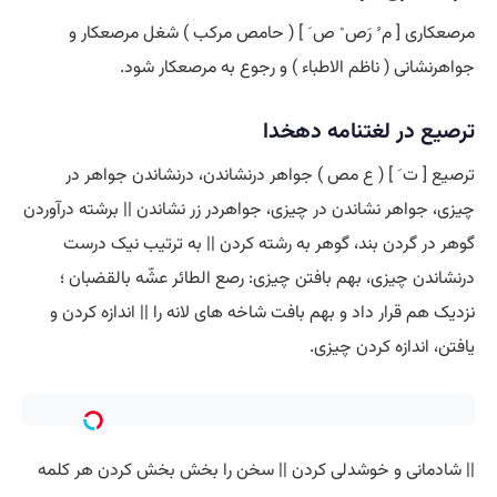
مرصعکاری [ م ُ رَص ْ ص َ ] ( حامص مرکب ) شغل مرصعکار و
جواهرنشانی ( ناظم الاطباء ) و رجوع به مرصعکار شود.
ترصیع در لغتنامه دهخدا
ترصیع [ ت َ ] ( ع مص ) جواهر درنشاندن، درنشاندن جواهر در
چیزی، جواهر نشاندن در چیزی، جواهردر زر نشاندن || برشته درآوردن
گوهر در گردن بند، گوهر به رشته کردن || به ترتیب نیک درست
درنشاندن چیزی، بهم بافتن چیزی: رصع الطائر عشّه بالقضبان ؛
نزدیک هم قرار داد و بهم بافت شاخه های لانه را || اندازه کردن و
یافتن، اندازه کردن چیزی.
|| شادمانی و خوشدلی کردن || سخن را بخش بخش کردن هر کلمه