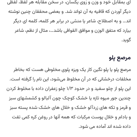
ای بمقابل خود و وزن و رَوی یکسان، در سخن مقابله هر لفظ، لفظی
دیگر آوردن که قافیه به آن تواند شد. و بعضی محققان چنین نوشته
اند… و به
اصطلاح
، شاعر یا
منشی
در برابر هر کلمه، کلمه ای دیگر
بیارد که متفق الوزن و موافق القوافی باشد…، مثال از نظم، شاعر
گوید.
مرصع پلو
مرصع پلو یا پلو نگین کار یک ویزه پلوی مخلوطی هست که بخاطر
مخلفات درخشانی که در آن مخلوط می‌شود، این نام را گرفته است.
این پلو از چلو سفید و در حدود ۱/۳ چلو زعفران داده با مخلوط کردن
چندین جور میوه تازه یا خشک کوچک چون آلبالو و کشمشهای سبز
و قرمز و تکه های زردآلو خشک و خلال های خشک شده پسته سبز
و بادام و خلال پوست مرکبات که همه آنها در روغن کره کمی تفت
داده شده اند آماده می شود.