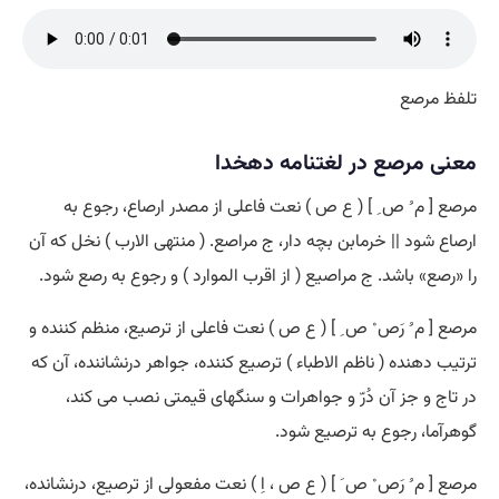
تلفظ مرصع
معنی مرصع در لغتنامه دهخدا
مرصع [ م ُ ص ِ ] ( ع ص ) نعت فاعلی از مصدر ارصاع، رجوع به
ارصاع شود || خرمابن بچه دار، ج مراصع. ( منتهی الارب ) نخل که آن
را «رصع» باشد. ج مراصیع ( از اقرب الموارد ) و رجوع به رصع شود.
مرصع [ م ُ رَص ْ ص ِ ] ( ع ص ) نعت فاعلی از ترصیع، منظم کننده و
ترتیب دهنده ( ناظم الاطباء ) ترصیع کننده، جواهر درنشاننده، آن که
در تاج و جز آن دُرّ و جواهرات و سنگهای قیمتی نصب می کند،
گوهرآما، رجوع به ترصیع شود.
مرصع [ م ُ رَص ْ ص َ ] ( ع ص ، اِ ) نعت مفعولی از ترصیع، درنشانده،