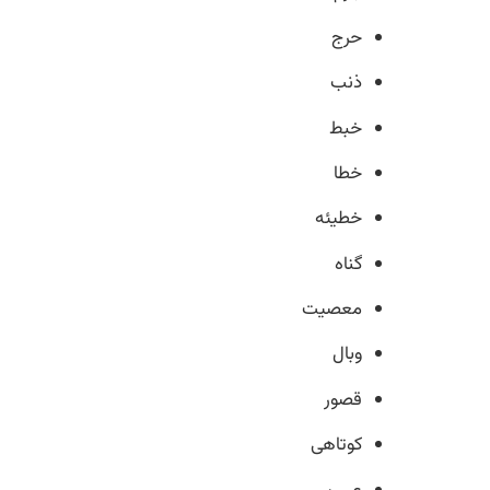
حرج
ذنب
خبط
خطا
خطیئه
گناه
معصیت
وبال
قصور
کوتاهی