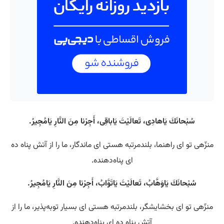
سُبْحانَكَ يَاهادِى، تَعالَيْتَ يَاباقِى، أَجِرْنا مِنَ النَّارِ يَامُجِيرُ.
منزّهی تو ای راهنما، بلندمرتبه هستی‌ ای ماندگار، ما را از آتش پناه ده
ای پناه‌دهنده.
سُبْحانَكَ يَاوَهَّابُ، تَعالَيْتَ يَاتَوَّابُ، أَجِرْنا مِنَ النَّارِ يَامُجِيرُ.
منزّهی تو ای بخشایشگر، بلندمرتبه هستی‌ ای بسیار توبه‌پذیر، ما را از
آتش پناه ده ای پناه‌دهنده.