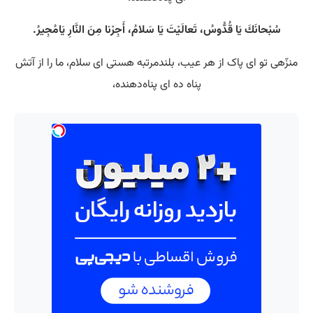
سُبْحانَكَ يَا قُدُّوسُ، تَعالَيْتَ يَا سَلامُ، أَجِرْنا مِنَ النَّارِ يَامُجِيرُ.
منزّهی تو ای پاک از هر عیب، بلندمرتبه هستی‌ ای سلام، ما را از آتش
پناه ده ای پناه‌دهنده،