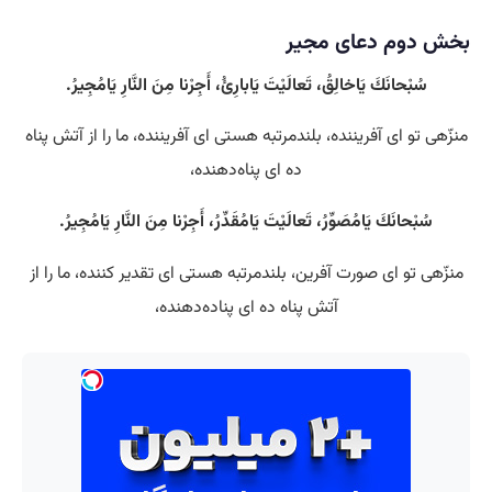
بخش دوم دعای مجیر
سُبْحانَكَ يَاخالِقُ، تَعالَيْتَ يَابارِئُ، أَجِرْنا مِنَ النَّارِ يَامُجِيرُ.
منزّهی تو ای آفریننده، بلندمرتبه هستی‌ ای آفریننده، ما را از آتش پناه
ده ای پناه‌دهنده،
سُبْحانَكَ يَامُصَوِّرُ، تَعالَيْتَ يَامُقَدِّرُ، أَجِرْنا مِنَ النَّارِ يَامُجِيرُ.
منزّهی تو ای صورت آفرین، بلندمرتبه هستی‌ ای تقدیر کننده، ما را از
آتش پناه ده ای پناده‌دهنده،