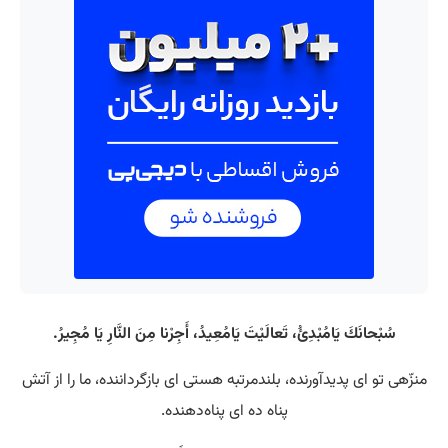
سُبْحانَكَ يَامُبْدِئُ، تَعالَيْتَ يَامُعِيدُ، أَجِرْنا مِنَ النَّارِ يَا مُجِيرُ.
منزّهی تو ای پدیدآورنده، بلندمرتبه هستی‌ ای بازگرداننده، ما را از آتش
پناه ده ای پناه‌دهنده.