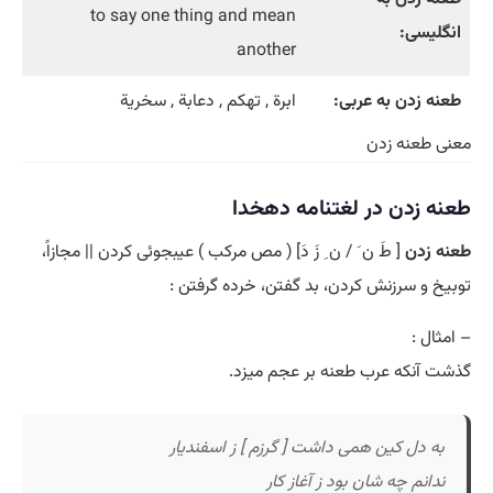
to say one thing and mean
انگلیسی:
another
طعنه زدن به عربی:
ابرة , تهکم , دعابة , سخریة
معنی طعنه زدن
طعنه زدن در لغتنامه دهخدا
طعنه زدن
[ طَ ن َ / ن ِ زَ دَ] ( مص مرکب ) عیبجوئی کردن || مجازاً،
توبیخ و سرزنش کردن، بد گفتن، خرده گرفتن :
– امثال :
گذشت آنکه عرب طعنه بر عجم میزد.
به دل کین همی داشت [ گرزم ] ز اسفندیار
ندانم چه شان بود ز آغاز کار