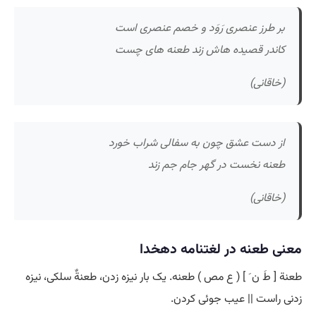
بر طرز عنصری رَوَد و خصم عنصری است
کاندر قصیده هاش زند طعنه های چست
(خاقانی)
از دست عشق چون به سفالی شراب خورد
طعنه نخست در گهر جام جم زند
(خاقانی)
معنی طعنه در لغتنامه دهخدا
طعنة [ طَ ن َ ] ( ع مص ) طعنه. یک بار نیزه زدن، طعنةٌ سلکی، نیزه
زدنی راست || عیب جوئی کردن.