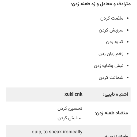
مترادف
و معادل واژه طعنه زدن
:
ملامت کردن
سرزنش کردن
کنایه زدن
زخم زبان زدن
نیش وکنایه زدن
شماتت کردن
اشتباه
تایپی:
xuki cnk
تحسین کردن
متضاد طعنه زدن
:
ستایش کردن
quip, to speak ironically
طعنه زدن به