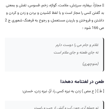
|| مجازاً، بیغاره، سرزنش، ملامت، گواژه، زخم، فسوس، تفش و بمعنی
بد گفتن کسی را مجاز است و با لفظ کشیدن و بردن و زدن و کردن و
داشتن و فروختن و باریدن مستعمل، و رجوع به فرهنگ شعوری ج 2
ص 166 شود :
غلام و جام می را دوست دارم
نه جای طعنه و جای ملام است
(منوچهری)
طعن در لغتنامه دهخدا
[ طَ ] ( ع مص ) زدن به نیزه کسی را، لَزّ، نیزه زدن، خستن:
تو حمله آری چون آب و آتش از چپ و راست