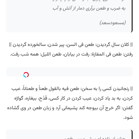
به ضرب و طعن برآری دمار از آتش و آب
(مسعودسعد)
|| کلان سال گردیدن: طعن فی السن، پیر شدن، سالخورده گردیدن ||
رفتن: طعن فی المفازة: رفت در بیابان، طعن اللیل: همه شب رفت.
|| رنجانیدن کسی را به سخن: طعن فیه بالقول طعناً و طعناناً، عیب
کردن، به بد یاد کردن، عیب کردن در کار کسی، قَدْح، بیغاره، گواژه
گفتن: اگر خرج آن بیوجه کند پشیمانی آرد و زبان طعن در وی گشاده
شود.