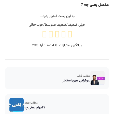
مفصل یعنی چه ?
به این پست امتیاز بدید...
خیلی ضعیف/ضعیف/متوسط/خوب/عالی
میانگین امتیازات :
4.8
تعداد آرا:
235
مطلب قبلی
بیوگرافی هری استایلز
مطلب بعدی
ایهام یعنی چه ?