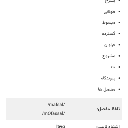
بشرح
طولانی
مبسوط
گسترده
فراوان
مشروح
بند
پیوندگاه
مفصل ها
/mafsal/
تلفظ مفصل:
/mOfassal/
اشتباه
تایپی:
ltwg