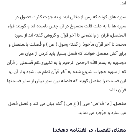
اند.
سوره های کوتاه که پس از مثانی آیند و به جهت کثرت فصول در
سوره ها یا به علت قلت منسوخ در آن چنین نامیده اند و گویند: قراء
المفصل، قرآن از والضحی تا آخر قرآن و گروهی گفته اند از سوره
محمد تا آخر قرآن مأخوذ از گفته رسول ( ص ) و فُصلت بالمفصل و
برای آنش مفصل خوانند که فصل بسیار باید کردن از میان هر
دوسوره به بسم اﷲ الرحمن الرحیم یا به تکبیری.نام قسمتی از قرآن
که از سوره حجرات شروع شده به آخر قرآن تمام می شود و از آن رو
این
قسمت
را مفصل گویند که فاصله بین سور بیش از سایر قسمتها
قرآن باشد.
مفصل. [ م ُ ف َص ْ ص ِ ] ( ع ص ) آنکه بیان می کند و فصل فصل
می سازد و جزٔجزء می نماید.
معنای تفصیل در لغتنامه دهخدا