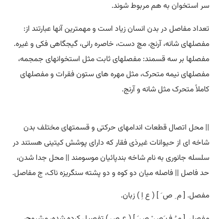
سر استخوان به هم مربوط شوند.
تعداد مفاصل در بدن انسان زیاد است و مهمترین آنها عبارتند از:
مفصلهای شانه، آرنج، مچ دست، خاصره رانی، گیجگاهی فکی و غیره.
مفصلها بر سه قسمند: مفصلهای ثابت مثل استخوانهای جمجمه،
مفصلهای نیمه متحرک، مثل مهره های ستون فقرات و مفصلهای
کاملاً متحرک مثل شانه و آرنج.
|| محل اتصال قطعات اندامهای حرکتی و قسمتهای مختلف بدن
شاخه ای از حیوانات غیرذی فقار که دارای پوشش کیتینی هستند در
سلسله جانوری به نام شاخه بندپائیان موسومند || محل جدا شدن،
حد فاصل || فاصله میان دو کوه و دو پشته سنگریزه ناک، ج مفاصل.
مفصل. [ م ِ ص َ ] ( ع اِ ) زبان.
مفصل. [ م ُ ف َص ْ ص َ ] ( ع ص ) تفصیل کرده شده، مشروح،