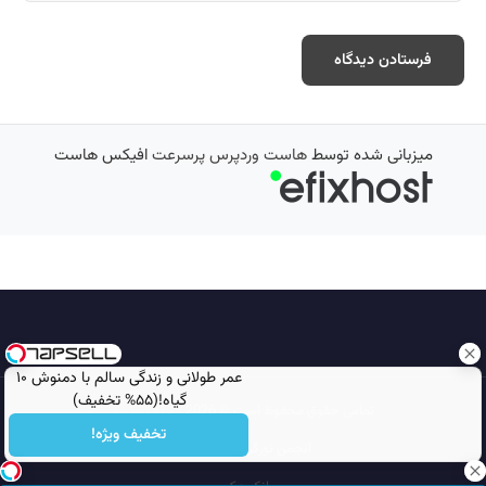
میزبانی شده توسط
هاست وردپرس پرسرعت
افیکس هاست
عمر طولانی و زندگی سالم با دمنوش ۱۰
گیاه!(۵۵% تخفیف)
تمامی حقوق محفوظ است © 2026
مجله نورگرام
تخفیف ویژه!
انجمن نورگرام
noorgram