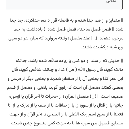
کمالی
|| متمایز و از هم جدا شده و به فاصله قرار داده، جداکرده، جداجدا
شده || فصل فصل ساخته، فصل فصل شده. ( یادداشت به خط
مرحوم
دهخدا ). || عقد مفصل ؛ رشته مروارید که میان هر دو سوی
وی شبه درکشیده باشند.
|| حدیثی که از سند او دو کس یا زیاده ساقط شده باشد، چنانکه
مالک گوید: قال رسول اﷲ ( ص ) کذا. و چنانکه شافعی گوید: قال
ابن عمر کذا و بعضی آن را از منقطع شمرند و بعضی دیگر از مرسل و
بعضی گفتند مفصل آن است که راوی گوید: بلغنی. و مفصل از قسم
ضعیف است || ( اِ ) مفصل القرآن ؛ از حجرات تا آخر قرآن یا ازسوره
جاثیه یا از قتال یا از سوره ق یا از صافات یا از صف یا از تبارک یا از انا
فتحنا یا از سبح اسم ربک الاعلی یا از الضحی تا آخر قرآن و از جهت
بسیاری فصول بین سوره ها یا به جهت کمی منسوخ چنین نامیده