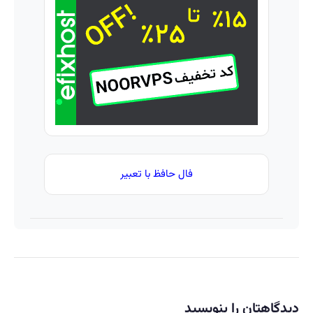
پرقدرته55%تخفیف
تومان
درب
بیشتر
بگیر
منزل
فال حافظ با تعبیر
دیدگاهتان را بنویسید