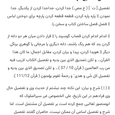
تفصیل [ ت َ ] ( ع مص ) جدا کردن، جداجدا کردن از یکدیگر، جدا
نمودن || پاره پاره کردن، قطعه قطعه کردن پارچه برای دوختن لباس
|| فصل فصل ساختن کتاب و سخن را.
|| اندام اندام کردن قصاب گوسپند را || قرار دادن میان هر دو دانه از
گردن بند که هم رنگ باشند، دانه دیگری یا مرجانی یا گوهری برنگی
دیگر || هویدا کردن، پیدا و بیان کردن، مقابل اجمال: ما کان هذا
القرآن… و لکن تصدیق الذی بین یدیه و تفصیل الکتاب لاریب فیه
من رب العالمین ( قرآن 10 / 37 )… و لکن تصدیق الذی بین یدیه و
تفصیل کل شَی و هدی ً و رحمةً لقوم یؤمنون ( قرآن 111/12 ).
|| ( اِ ) شرح و بیان: این
نکته
چند نبشتم از حدیث وی و تفصیل حال
وی فرادهم در این تاریخ، علی الخصوص غرر سیرالملوک که
ابومنصور ثعالبی جمع کرده است بر تفصیل آن مشتمل است. اما
شرح و تفصیل اسامی آن ممکن نیست، حاضران گفتند تفصیل