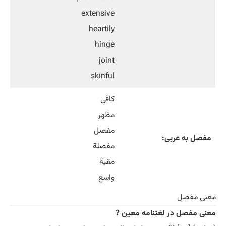
extensive
heartily
hinge
joint
skinful
کافی
مظهر
مفصل
مفصل به عربی:
مفصلة
مقیة
واسع
معنی مفصل
معنی مفصل در لغتنامه معین ?