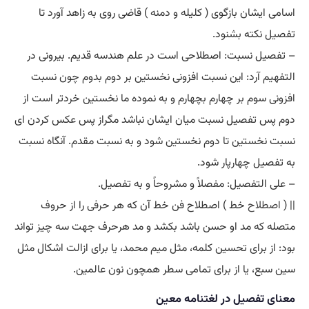
اسامی ایشان بازگوی ( کلیله و دمنه ) قاضی روی به زاهد آورد تا
تفصیل نکته بشنود.
– تفصیل نسبت: اصطلاحی است در علم هندسه قدیم. بیرونی در
التفهیم آرد: این نسبت افزونی نخستین بر دوم بدوم چون نسبت
افزونی سوم بر چهارم بچهارم و به نموده ما نخستین خردتر است از
دوم پس تفصیل نسبت میان ایشان نباشد مگراز پس عکس کردن ای
نسبت نخستین تا دوم نخستین شود و به نسبت مقدم. آنگاه نسبت
به تفصیل چهارپار شود.
– علی التفصیل: مفصلاً و مشروحاً و به تفصیل.
|| (
اصطلاح
خط ) اصطلاح فن خط آن که هر حرفی را از حروف
متصله که مد او حسن باشد بکشد و مد هرحرف جهت سه چیز تواند
بود: از برای تحسین کلمه، مثل میم محمد، یا برای ازالت اشکال مثل
سین سبع، یا از برای تمامی سطر همچون نون عالمین.
معنای تفصیل در لغتنامه معین