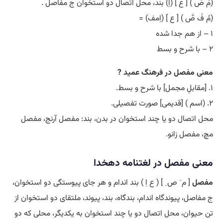
(مَ صَ ) [ ع ] (اِ) بند، محل اتصال دو استخوان ج مفاصل .
(مُ فَ صَّ ) [ ع ] (اِمف) =
۱ – از هم جدا شده
۲ – با شرح و بسط
معنی مفصل در فرهنگ عمید ?
۱. [مقابلِ مجمل] با شرح و بسط.
۲. (اسم ) [قدیمی] صورت تفصیلی.
محل اتصال دو یا چند استخوان در بدن، بند: مفصل آرنج، مفصل
مچ، مفصل زانو.
معنی مفصل در لغتنامه دهخدا
مفصل
[ م َ ص ِ ] ( ع اِ ) بند اندام و هر جای پیوستگی دو استخوان،
ج مفاصل، پیوندگاه اندام، بندگاه، بند، پیوند، ملتقای دو استخوان از
تن حیوان، محل اتصال دو یا چند استخوان به یکدیگر، محلی که دو