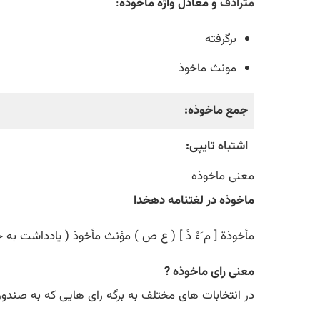
مترادف
و معادل واژه ماخوذه
:
برگرفته
مونث ماخوذ
جمع ماخوذه:
اشتباه
تایپی:
معنی ماخوذه
ماخوذه در لغتنامه دهخدا
مأخوذة [ م َءْ ذَ ] ( ع ص ) مؤنث مأخوذ ( یادداشت به
معنی رای ماخوذه ?
در انتخابات های مختلف به برگه رای هایی که به صندوق