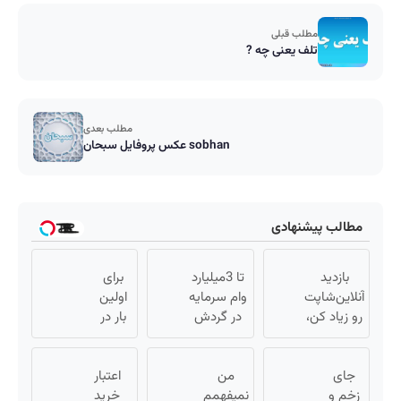
مطلب قبلی
تلف یعنی چه ?
مطلب بعدی
عکس پروفایل سبحان sobhan
مطالب پیشنهادی
بازدید
تا 3میلیارد
برای
آنلاین‌شاپت
وام سرمایه
اولین
رو زیاد کن،
در گردش
بار در
بازدید بالاتر
فروشندگان
ایران
= درآمد
=>
🇮🇷
جای
بیشتر
من
فروشگاهت
این
اعتبار
زخم و
نمیفهمم
رو ثبت کن
دکتر
خرید