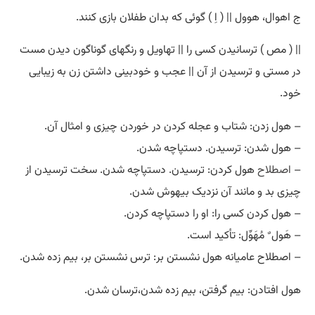
ج اهوال، هوول || ( اِ ) گوئی که بدان طفلان بازی کنند.
|| ( مص ) ترسانیدن کسی را || تهاویل و رنگهای گوناگون دیدن مست
در مستی و ترسیدن از آن || عجب و خودبینی داشتن زن به زیبایی
خود.
– هول زدن: شتاب و عجله کردن در خوردن چیزی و امثال آن.
– هول شدن: ترسیدن. دستپاچه شدن.
–
اصطلاح
هول کردن: ترسیدن. دستپاچه شدن. سخت ترسیدن از
چیزی بد و مانند آن نزدیک بیهوش شدن.
– هول کردن کسی را: او را دستپاچه کردن.
– هَول ٌ مُهَوِّل: تأکید است.
– اصطلاح عامیانه هول نشستن بر: ترس نشستن بر، بیم زده شدن.
هول افتادن: بیم گرفتن، بیم زده شدن،ترسان شدن.