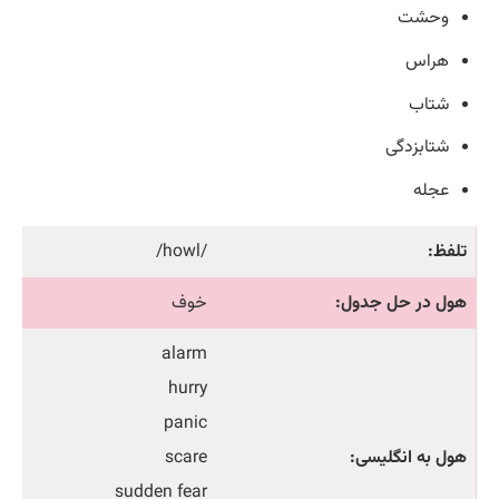
وحشت
هراس
شتاب
شتابزدگی
عجله
تلفظ:
/howl/
هول در حل جدول:
خوف
alarm
hurry
panic
هول به انگلیسی:
scare
sudden fear