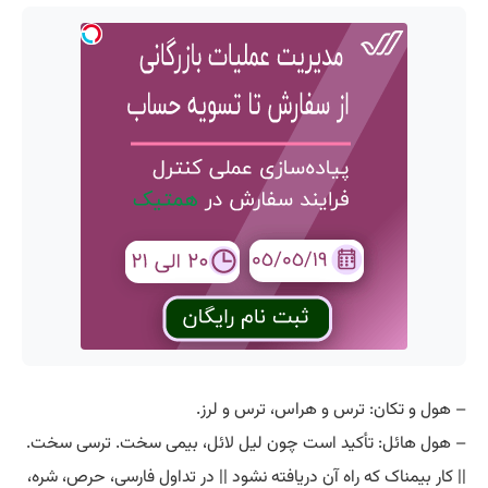
– هول و تکان: ترس و هراس، ترس و لرز.
– هول هائل: تأکید است چون لیل لائل، بیمی سخت. ترسی سخت.
|| کار بیمناک که راه آن دریافته نشود || در تداول فارسی، حرص، شره،