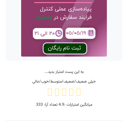
به این پست امتیاز بدید...
خیلی ضعیف/ضعیف/متوسط/خوب/عالی
میانگین امتیازات :
4.9
تعداد آرا:
333