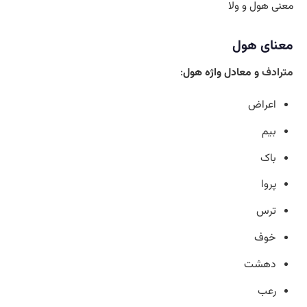
معنی هول و ولا
معنای هول
مترادف
و معادل واژه هول
:
اعراض
بیم
باک
پروا
ترس
خوف
دهشت
رعب