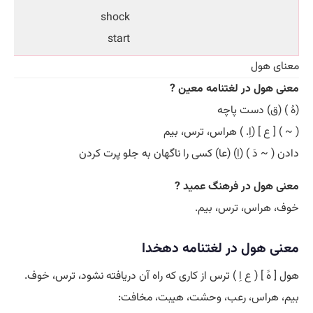
shock
start
معنای هول
معنی هول در لغتنامه معین ?
(هُ ) (ق) دست پاچه
( ~ ) [ ع ] (اِ. ) هراس، ترس، بیم
دادن ( ~ دَ ) (اِ) (عا) کسی را ناگهان به جلو پرت کردن
معنی هول در فرهنگ عمید ?
خوف، هراس، ترس، بیم.
معنی هول در لغتنامه دهخدا
هول [ هََ ] ( ع اِ ) ترس از کاری که راه آن دریافته نشود، ترس، خوف.
بیم، هراس، رعب، وحشت، هیبت، مخافت: