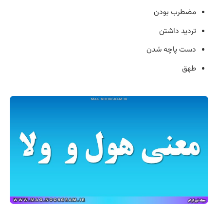
مضطرب بودن
تردید داشتن
دست پاچه شدن
طهق