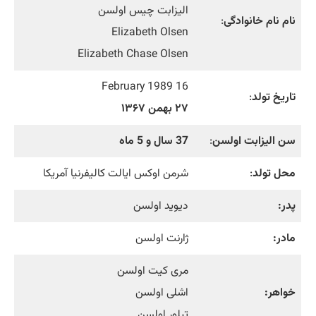
الیزابت چیس اولسن
نام نام خانوادگی
:
Elizabeth Olsen
Elizabeth Chase Olsen
16 February 1989
تاریخ تولد
:
۲۷ بهمن ۱۳۶۷
سن الیزابت اولسن
:
37 سال و 5 ماه
محل تولد
:
شرمن اوکس ایالت کالیفرنیا آمریکا
پدر:
دیوید اولسن
مادر:
ژارنت اولسن
مری کیت اولسن
خواهر:
اشلی اولسن
تیلور اولسن