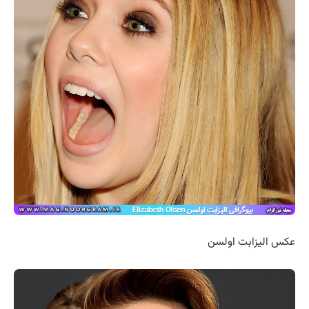
عکس الیزابت اولسن