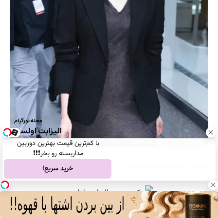
با کم‌ترین قیمت بهترین دوربین
مداربسته رو بخر❗❗❗
عکس جدید الیزابت اولسن
خرید سریع!