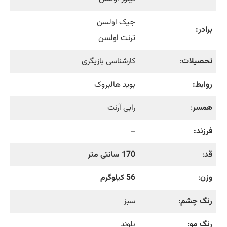
جیک اولسن
برادر:
ترنت اولسن
تحصیلات
:
کارشناسی بازیگری
روابط:
بوید هالبروک
همسر
:
رابی آرنت
فرزند:
–
قد
:
170 سانتی متر
وزن
:
56 کیلوگرم
رنگ چشم
:
سبز
رنگ مو
:
بلوند