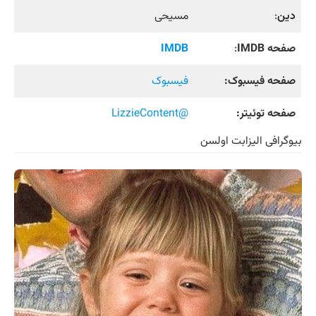
دین
:
مسیحی
صفحه IMDB
:
IMDB
صفحه فیسبوک:
فیسبوک
صفحه توئیتر:
@LizzieContent
بیوگرافی الیزابت اولسن