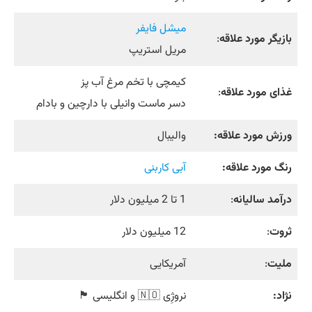
میشل فایفر
بازیگر مورد علاقه
:
مریل استریپ
کیمچی با تخم مرغ آب پز
غذای مورد علاقه
:
دسر ماست وانیلی با دارچین و بادام
ورزش مورد علاقه:
والیبال
رنگ مورد علاقه:
آبی کاربنی
درآمد سالیانه
:
1 تا 2 میلیون دلار
ثروت
:
12 میلیون دلار
ملیت
:
آمریکایی
نژاد:
نروژِی
🇳🇴
و انگلیسی
🏴󠁧󠁢󠁥󠁮󠁧󠁿