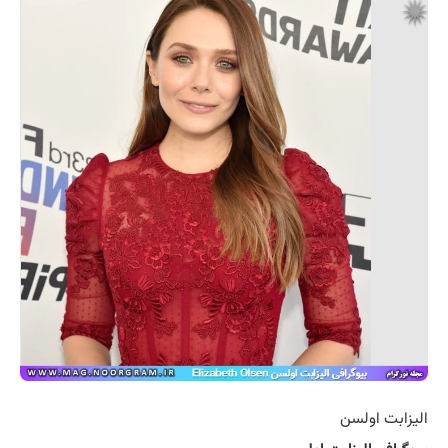
الیزابت اولسن