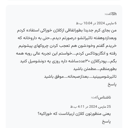
Sh
گفت:
6 مارس, 2024 در 10:04 ب.ظ
من بجای کرم جدیدا بطوراتفاقی ازکلاژن خوراکی استفاده کردم
وبعدازدوهفته تاثیراتشو درصورتم دیدم…حتی به داروخانه که
خریدم گفتم وخودشون هم تعجب کردن چروکهای پیشونیم
رفته و انگاربوتاکس کردم….خواستم این تجربه عالی روبه همه
بگم….پودرکلاژن ۳۰عددساشه داره روزی یه دونشومیل کنید
بطورمنظم….مطمئن باشید
تاثیرشومیبینید….بعدازصبحانه….موفق باشید
پاسخ
ناشناس
گفت:
25 مارس, 2024 در 4:11 ب.ظ
یعنی منظورتون کلاژن اربیاناست که خوراکیه؟
پاسخ