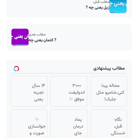
مطلب قبلی
زیل یعنی چه ?
مطلب بعدی
کتمان یعنی چه ?
مطالب پیشنهادی
محاله پیدا
۳۰۰۰
۱۴ سال
کنی،شامپو مثل
اندولیفت
تجربه
جلبک!
موفق ✨
یعنی
ضدریزش+رویش
تجربه
نتیجه‌ای
مجدد40%تخفیف
جوانسازی
که از
نگاهِ
پماد
با دکتر
✨
دور هم
قبل،
درمان
مولایی‌فر
طبیعی
جوانسازی
خستگی
جای
به‌نظر
صورت و