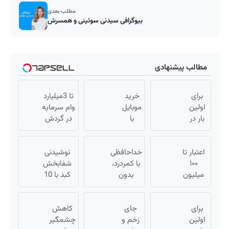
مطلب بعدی
بیوگرافی سیدنی سوئینی و همسرش
مطالب پیشنهادی
برای
خرید
تا 3میلیارد
اولین
موبایل
وام سرمایه
بار در
با
در گردش
ایران
اسنپ
فروشندگان
🇮🇷
پی |
=>
این
اعتبار تا
در ۴
خداحافظی
نوشیدنی
فروشگاهت
دکتر
۱۰۰
قسط
با کمردرد،
شفابخش
رو ثبت کن
کرم
میلیون
بدون
بدون
کبد با 10
ترمیم
تومان ⚡
سود و
قرص و
گیاه
کننده
همین
کارمزد!
آمپول
موثر(تخفیف
برای
الان
23 روزه
جای
کاهش
تا امشب)
اولین
ساخت!
درخواست
زخم و
چشمگیر