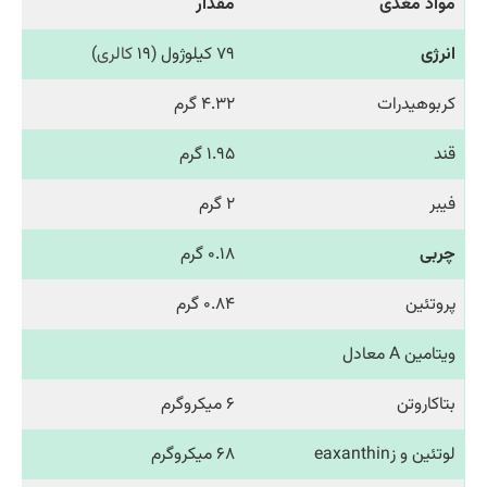
مواد مغذی
مقدار
انرژی
۷۹ کیلوژول (۱۹
کالری
)
کربوهیدرات
۴.۳۲ گرم
قند
۱.۹۵ گرم
فیبر
۲ گرم
چربی
۰.۱۸ گرم
پروتئین
۰.۸۴ گرم
ویتامین A معادل
بتاکاروتن
۶ میکروگرم
لوتئین و زeaxanthin
۶۸ میکروگرم