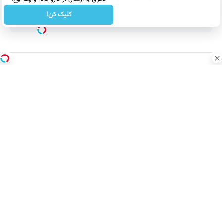
کلیک کن!
نینا اگدال کیست
بیوگرافی نینا اگدال و همسرش
بیوگرافی آدریانا لیما
به این پست امتیاز بدید...
خیلی ضعیف/ضعیف/متوسط/خوب/عالی
میانگین امتیازات :
5
تعداد آرا:
46