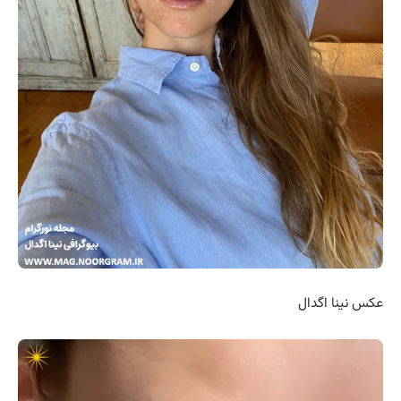
عکس نینا اگدال