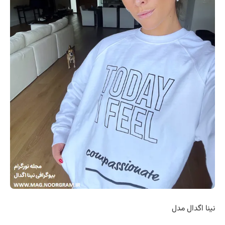
آگدال
نینا
آگدال
نینا اگدال
اینستاگرام