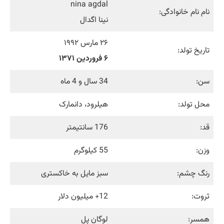
nina agdal
نام نام خانوادگی:
نینا اگدال
۲۶ مارس ۱۹۹۲
تاریخ تولد:
۶ فروردین ۱۳۷۱
سن:
34 سال و 4 ماه
محل تولد:
هیلرود، دانمارک
قد:
176 سانتیمتر
وزن:
55 کیلوگرم
رنگ چشم:
سبز مایل به خاکستری
ثروت:
12+ میلیون دلار
همسر:
لوگان پل