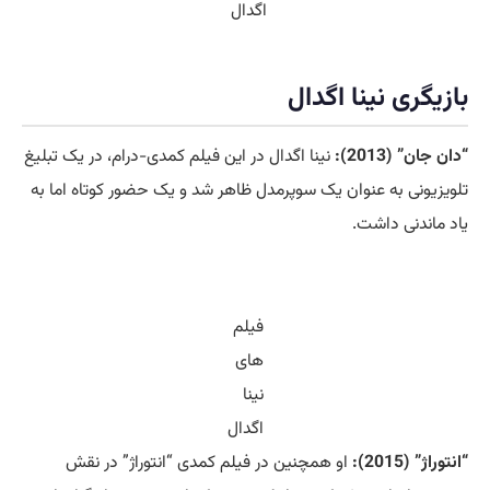
همسر نینا اگدال