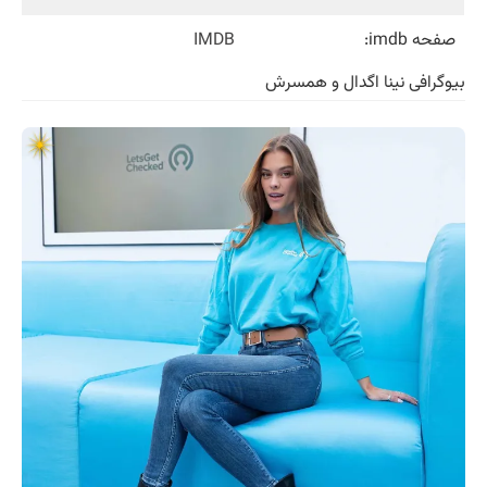
صفحه imdb:
IMDB
بیوگرافی نینا اگدال و همسرش