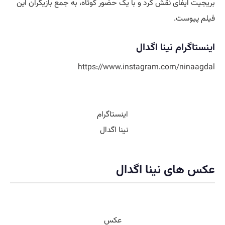
بازیگری نینا اگدال
“دان جان” (2013):
نینا اگدال در این فیلم کمدی-درام، در یک تبلیغ
تلویزیونی به عنوان یک سوپرمدل ظاهر شد و یک حضور کوتاه اما به
یاد ماندنی داشت.
فیلم
های
نینا
اگدال
“انتوراژ” (2015):
او همچنین در فیلم کمدی “انتوراژ” در نقش
بریجیت ایفای نقش کرد و با یک حضور کوتاه، به جمع بازیگران این
فیلم پیوست.