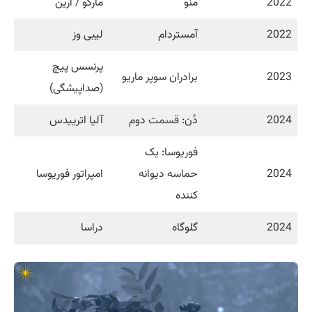
2022
منو
مارگو / ارین
2022
آمستردام
لیبی وز
پرنسس پیچ
2023
برادران سوپر ماریو
(صداپیشگی)
2024
دُن:
قسمت
دوم
آلیا اترییدس
فوریوسا: یک
2024
حماسه دیوانه
امپراتور فوریوسا
کننده
2024
گلوگاه
دراسا