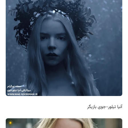
آنیا تیلور-جوی بازیگر