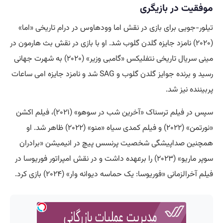
موفقیت در بازیگری
تیلور-جویی برای بازی در نقش اما وودهاوس در درام تاریخی «اما»
(۲۰۲۰) نامزد جایزه گلدن گلوب شد. او با بازی در نقش بث هارمون در
مینی سریال تاریخی نتفلیکس «گامبی وزیر» (۲۰۲۰) به شهرت جهانی
رسید و برنده جوایز گلدن گلوب و SAG شد و نامزد جایزه امی ساعات
پربیننده نیز شد.
سپس در فیلم ترسناک «آخرین شب در سوهو» (۲۰۲۱)، فیلم اکشن
«نورتمن» (۲۰۲۲) و فیلم کمدی سیاه «منو» (۲۰۲۲) ظاهر شد. او
همچنین صداپیشگی شخصیت پرنسس پیچ در انیمیشن «برادران
سوپر ماریو» (۲۰۲۳) را برعهده داشت و در نقش امپراتور فوریوسا در
فیلم آخرالزمانی «فوریوسا: یک حماسه دیوانه وار» (۲۰۲۴) بازی کرد.