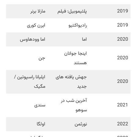
2019
پلئیموبیل: فیلم
مارلا برنر
2019
رادیواکتیو
ایرن کوری
2020
اما
اما وودهاوس
اینجا جوانان
2020
جن
هستند
جهش یافته های
ایلیانا راسپوتین /
2020
جدید
مگیک
آخرین شب در
2021
سندی
سوهو
2022
نورثمن
اولگا