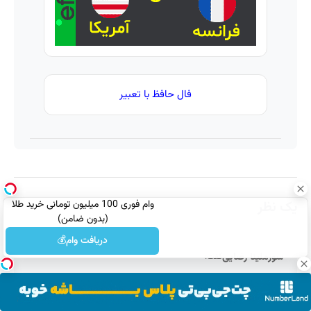
فال حافظ با تعبیر
وام فوری 100 میلیون تومانی خرید طلا
یک نظر
(بدون ضامن)
دریافت وام💰
سورملینا رضایی
گفت:
18 آگوست, 2024 در 12:58 ق.ظ
اکثرا مردم دوست دارند که خواننده بالا بخونه و صداش در اوج