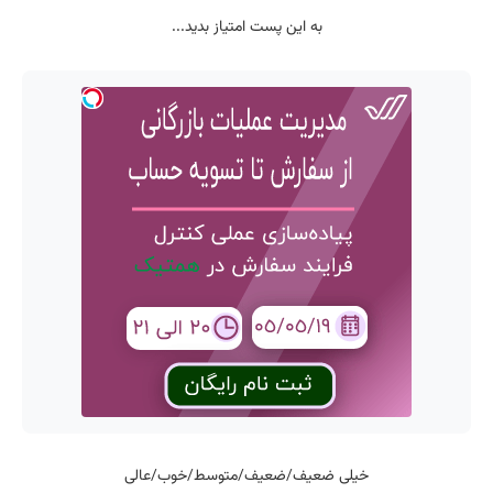
به این پست امتیاز بدید...
خیلی ضعیف/ضعیف/متوسط/خوب/عالی