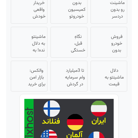
ماشینت
بدون
خریدار
رو بدون
کمیسیون
واقعی
دردسر
خودروتو
خودش
بفروش |
بفروش
میاد!
بدون
فروش
فروش
کمسیون
نگاهِ
فوری
ماشینتو
😍
خودرو
قبل،
ماشین
به دلال
بدون
خستگی
در
نده! به
کمیسیون
داشت...
همراه
مصرف
😍
نگاهِ
کننده
مکانیک
دلال
بعد،
تا 3میلیارد
بفروش!
والکس:
ماشینتو به
انرژی
وام سرمایه
بدون
بازار امن
قیمت
داره 🌸
در گردش
پاسخ
برای خرید
نمیخره! بیا
بلفا با
فروشندگان
به یک
و فروش
اینجا به
25%
=>
تماس
دارایی‌های
قیمت
تخفیف
فروشگاهت
دیجیتال
بفروش*فقط
رو ثبت کن
خریدار
واقعی*