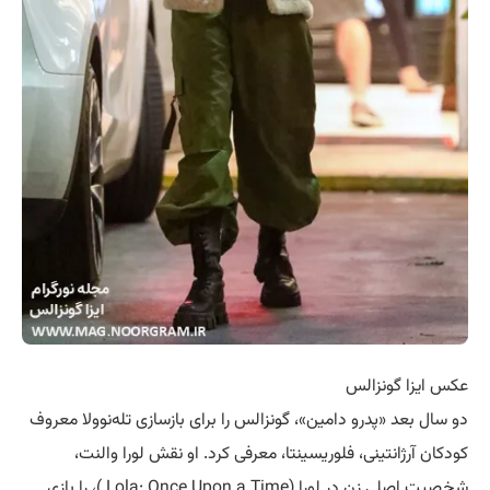
عکس ایزا گونزالس
دو سال بعد «پدرو دامین»، گونزالس را برای بازسازی تله‌نوولا معروف
کودکان آرژانتینی، فلوریسینتا، معرفی کرد. او نقش لورا والنت،
شخصیت اصلی زن در لورا (Lola: Once Upon a Time )، را بازی