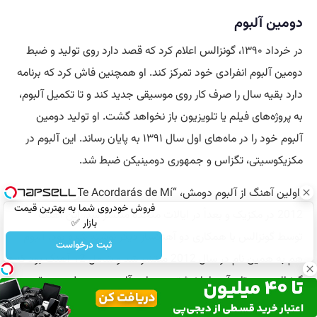
دومین آلبوم
در خرداد ۱۳۹۰، گونزالس اعلام کرد که قصد دارد روی تولید و ضبط
دومین آلبوم انفرادی خود تمرکز کند. او همچنین فاش کرد که برنامه
دارد بقیه سال را صرف کار روی موسیقی جدید کند و تا تکمیل آلبوم،
به پروژه‌های فیلم یا تلویزیون باز نخواهد گشت. او تولید دومین
آلبوم خود را در ماه‌های اول سال ۱۳۹۱ به پایان رساند. این آلبوم در
مکزیکوسیتی، تگزاس و جمهوری دومینیکن ضبط شد.
اولین آهنگ از آلبوم دومش، “Te Acordarás de Mí”، در سال
فروش خودروی شما به بهترین قیمت
2012 در مکزیک و بعداً در ایالات متحده منتشر شد. این آهنگ
بازار ✅
توسط گونزالس با همکاری دو آهنگساز دیگر نوشته شده بود. آلبوم
ثبت درخواست
هم به همین نام در سال 2012 منتشر شد و شامل 12 آهنگ بود که
گونزالس سه تای آن‌ها را نوشته بود. این آلبوم در جدول موسیقی
مکزیک رتبه 66 را به دست آورد. دومین آهنگ از آلبوم، “Invisible”،