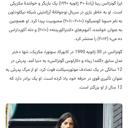
ایزا گونزالس رینا (زادهٔ ۳۰ ژانویه ۱۹۹۰) یک بازیگر و خوانندهٔ مکزیکی
است. او به خاطر بازی در سریال نوجوانانهٔ آرژانتینی شبکه نیکلودئون
به نام «سونا کونمیگو» (۲۰۱۰–۲۰۱۱) محبوبیت پیدا کرد. او همچنین
به عنوان خواننده، آلبوم‌های «کنتراکورینته» (۲۰۱۰) و «ته آکورداراس
ده می» (۲۰۱۲) را منتشر کرد.
گونزالس در 30 ژانویه 1990 در کابورکا، سونورا، مکزیک، تنها دختر
مدل سابق «گلندا رینا» و «کارلوس گونزالس» به دنیا آمد. پدرش در
12 سالگی در یک
تصادف
موتورسیکلت فوت کرد. او از مرگ پدرش به
عنوان تأثیری قوی در حرفه خود یاد کرده است. او یک برادر دارد که
12 سال از او بزرگتر است.