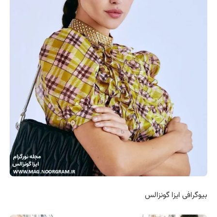
بیوگرافی ایزا گونزالس