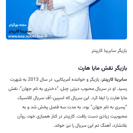
بازیگر سابرینا کارپنتر
بازیگر نقش مایا هارت
سابرینا کارپنتر
، بازیگر و خواننده آمریکایی، در سال 2013 به شهرت
رسید. او در سریال محبوب دیزنی چنل، “دختری به نام جهان”، نقش
مایا هارت را ایفا کرد. این سریال که اسپین-آف سریال کلاسیک
“پسری به نام جهان” بود، به مدت سه فصل پخش شد و به
محبوبیت زیادی دست یافت. کارپنتر در کنار همبازی خود، روآن
بلانشارد، آهنگ تم این سریال را نیز خواند.