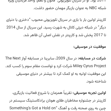
2011 بود. او در سریال تلویزیونی “قانون و نظم: واحد قربانیان ویژه”
شبکه NBC به عنوان بازیگر مهمان حضور داشت.
کارپنتر اولین بار با بازی در سریال تلویزیونی محبوب “دختری با دنیای
دیگر” در شبکه دیزنی کانال به شهرت رسید. این سریال از سال 2014
تا 2017 پخش شد و کارپنتر در نقش اصلی آن ظاهر شد.
موفقیت در موسیقی:
شرکت در مسابقه:
در سال 2009، سابرینا در مسابقه آواز The Next
Miley Cyrus Project شرکت کرد و توانست مقام سوم را کسب کند.
این موفقیت اولیه به او کمک کرد تا بیشتر در دنیای موسیقی
شناخته شود.
اولین تجربه موسیقی:
تقریباً همزمان با شروع فعالیت بازیگری،
کارپنتر در جشنواره مخاطبان طلای هونان برادکاستینگ سیستم در
چین به روی صحنه رفت و آهنگ “Something’s Got a Hold on