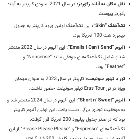
نقل مکان به آیلند رکوردز:
در سال 2021، ملودی کارپنتر به آیلند
رکوردز پیوست.
تک‌آهنگ “Skin”:
این تک‌آهنگ اولین ورود کارپنتر به جدول
بیلبورد هت 100 آمریکا بود.
آلبوم “Emails I Can’t Send”:
این آلبوم در سال 2022 منتشر
شد و شامل تک‌آهنگ‌های موفقی مانند “Nonsense” و
“Feather” بود.
تور با تیلور سوئیفت:
کارپنتر در سال 2023 به عنوان مهمان
ویژه در تور Eras Tour تیلور سوئیفت حضور داشت.
آلبوم “Short n’ Sweet”:
این آلبوم در سال 2024 منتشر شد و
به موفقیت تجاری بزرگی دست یافت. این اولین آلبوم کارپنتر
بود که در صدر جدول بیلبورد 200 آمریکا قرار گرفت.
تک‌آهنگ‌های “Espresso” و “Please Please Please” از این
آلبوم نیز در صدر جدول بیلبورد گلوبال 200 قرار گرفتند.