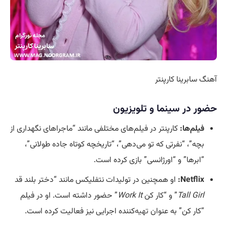
آهنگ سابرینا کارپنتر
حضور در سینما و تلویزیون
فیلم‌ها:
کارپنتر در فیلم‌های مختلفی مانند “ماجراهای نگهداری از
بچه”، “نفرتی که تو می‌دهی”، “تاریخچه کوتاه جاده طولانی”،
“ابرها” و “اورژانسی” بازی کرده است.
Netflix:
او همچنین در تولیدات نتفلیکس مانند “دختر بلند قد
Tall Girl
” و “کار کن
Work It
” حضور داشته است. او در فیلم
“کار کن” به عنوان
تهیه
‌کننده اجرایی نیز فعالیت کرده است.