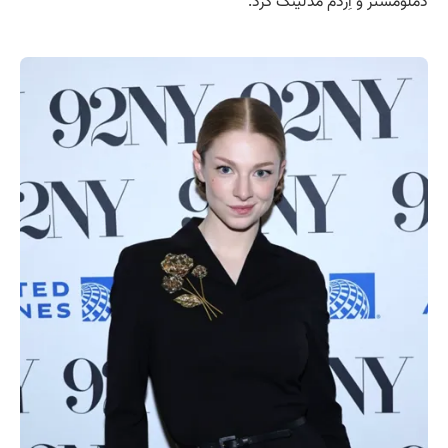
دملومستر و اِردم مدلینگ کرد.