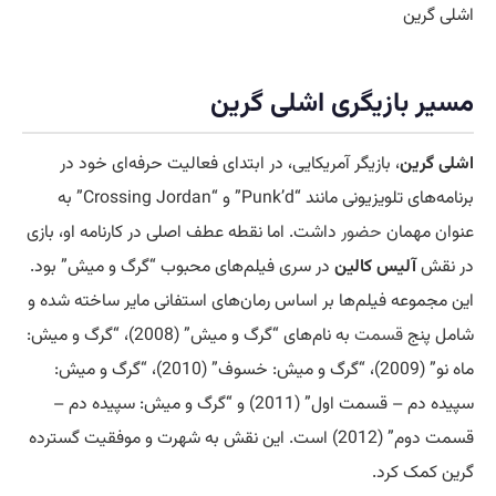
اشلی گرین
مسیر بازیگری اشلی گرین
اشلی گرین
، بازیگر آمریکایی، در ابتدای فعالیت حرفه‌ای خود در
برنامه‌های تلویزیونی مانند “Punk’d” و “Crossing Jordan” به
عنوان مهمان
حضور
داشت. اما نقطه عطف اصلی در کارنامه او، بازی
در نقش
آلیس کالین
در سری فیلم‌های محبوب “گرگ و میش” بود.
این مجموعه فیلم‌ها بر اساس رمان‌های استفانی مایر ساخته شده و
شامل پنج
قسمت
به نام‌های “گرگ و میش” (2008)، “گرگ و میش:
ماه نو” (2009)، “گرگ و میش: خسوف” (2010)، “گرگ و میش:
سپیده دم – قسمت اول” (2011) و “گرگ و میش: سپیده دم –
قسمت دوم” (2012) است. این نقش به شهرت و موفقیت گسترده
گرین کمک کرد.