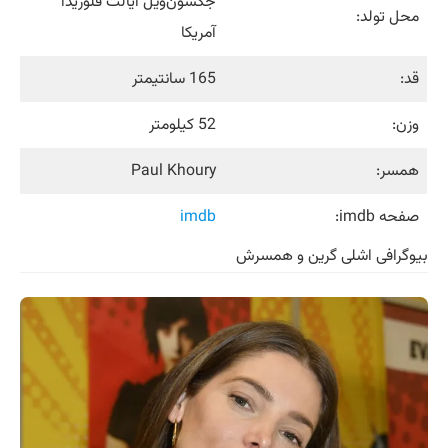
جکسون‌ویل ایالت فلوریدا
محل تولد:
آمریکا
قد:
165 سانتیمتر
وزن:
52 کیلومتر
همسر:
Paul Khoury ​
صفحه imdb:
imdb
بیوگرافی اشلی گرین و همسرش