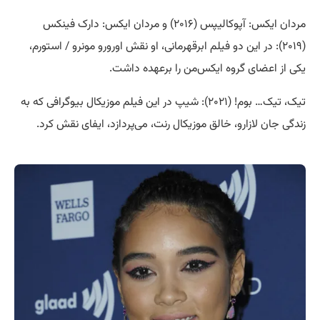
مردان ایکس: آپوکالیپس (۲۰۱۶) و مردان ایکس: دارک فینکس
(۲۰۱۹): در این دو فیلم ابرقهرمانی، او نقش اورورو مونرو / استورم،
یکی از اعضای گروه ایکس‌من را برعهده داشت.
تیک، تیک… بوم! (۲۰۲۱): شیپ در این فیلم موزیکال بیوگرافی که به
زندگی جان لازارو، خالق موزیکال رنت، می‌پردازد، ایفای نقش کرد.