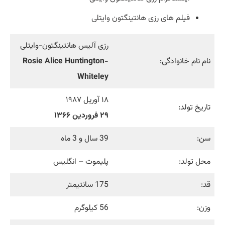
فیلم‌ های رزی هانتینگتون وایتلی
رزی آلیس هانتینگتون-وایتلی
نام نام خانوادگی:
Rosie Alice Huntington-
Whiteley
۱۸ آوریل ۱۹۸۷
تاریخ تولد:
۲۹ فروردین ۱۳۶۶
سن:
39 سال و 3 ماه
محل تولد:
پلیموت – انگلیس
قد:
175 سانتیمتر
وزن:
56 کیلوگرم