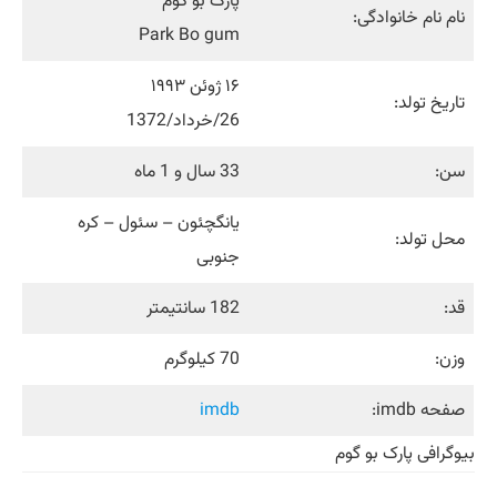
پارک بو گوم
نام نام خانوادگی:
Park Bo gum
۱۶ ژوئن ۱۹۹۳
تاریخ تولد:
26/خرداد/1372
سن:
33 سال و 1 ماه
یانگچئون – سئول – کره
محل تولد:
جنوبی
قد:
182 سانتیمتر
وزن:
70 کیلوگرم
صفحه imdb:
imdb
بیوگرافی پارک بو گوم