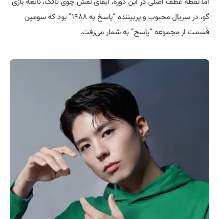
اما نقطه عطف اصلی در این دوره، ایفای نقش چوی تائک، نابغه بازی
گو، در سریال محبوب و پربیننده “پاسخ به ۱۹۸۸” بود که سومین
قسمت
از مجموعه “پاسخ” به شمار می‌رفت.