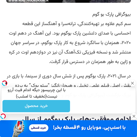
بیوگرافی پارک بو گوم
سم کیم علاوه بر تهیه‌کنندگی، ترانه‌سرا و آهنگساز این قطعه
احساسی با صدای دلنشین پارک بوگوم بود. این آهنگ در دهم اوت
۲۰۲۰، همزمان با سالگرد شروع به کار پارک بوگوم، در سراسر جهان
منتشر شد و نسخه فیزیکی تک‌آهنگ آن نیز در دوازدهم اوت در کره
و ژاپن به طور همزمان در دسترس قرار گرفت.
در سال ۲۰۲۱، پارک بوگوم پس از شش سال دوری از سینما، با بازی در
نقش اصلی فیلم علمی تخیلی و هیجان‌انگیز “سئو بوک” به پرده
با این چربیسوز دیگه اندام فیت آرزو
بزرگ بازگشت (بیوگرافی پارک بو گوم و همسرش).
نیست(تخفیف تا امشب)
خرید محصول
ادامه موفقیت‌های پارک بوگوم از سال
۲۰۲۲ تا کنون