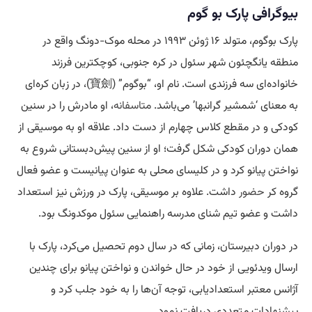
بیوگرافی پارک بو گوم
پارک بوگوم، متولد ۱۶ ژوئن ۱۹۹۳ در محله موک-دونگ واقع در
منطقه یانگچئون شهر سئول در کره جنوبی، کوچکترین فرزند
خانواده‌ای سه فرزندی است. نام او، “بوگوم” (寶劍)، در زبان کره‌ای
به معنای ‘شمشیر گرانبها’ می‌باشد.
متاسفانه
، او مادرش را در سنین
کودکی و در مقطع کلاس چهارم از دست داد. علاقه او به موسیقی از
همان دوران کودکی شکل گرفت؛ او از سنین پیش‌دبستانی شروع به
نواختن پیانو کرد و در کلیسای محلی به عنوان پیانیست و عضو فعال
گروه کر
حضور
داشت. علاوه بر موسیقی، پارک در ورزش نیز استعداد
داشت و عضو تیم شنای مدرسه راهنمایی سئول موکدونگ بود.
در دوران دبیرستان، زمانی که در سال دوم تحصیل می‌کرد، پارک با
ارسال ویدئویی از خود در حال خواندن و نواختن پیانو برای چندین
آژانس معتبر استعدادیابی، توجه آن‌ها را به خود جلب کرد و
پیشنهادات متعددی دریافت نمود.