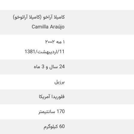
کامیلا آراخو (کامیلا آرائوخو)
Camilla Araújo
۱ مه ۲۰۰۲
11/اردیبهشت/1381
24 سال و 3 ماه
برزیل
فلوریدا آمریکا
170 سانتیمتر
60 کیلوگرم