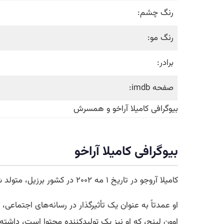
رنگ چشم:
رنگ مو:
برادر:
صفحه imdb:
بیوگرافی کامیلا آراخو و همسرش
بیوگرافی کامیلا آراخو
کامیلا آروجو در تاریخ ۱ مه ۲۰۰۲ در کشور برزیل، متولد شده است اما اکنون به همراه خانواده اش در فلوریدا آمریکا زندگی میکند.
او عمدتاً به عنوان یک تأثیرگذار در رسانه‌های اجتماعی
اوون لینچ، که او نیز یک تولیدکننده محتوا است، داشت