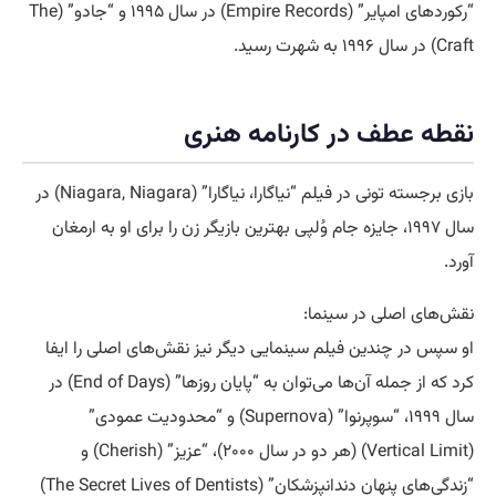
“رکوردهای امپایر” (Empire Records) در سال ۱۹۹۵ و “جادو” (The
Craft) در سال ۱۹۹۶ به شهرت رسید.
نقطه عطف در کارنامه هنری
بازی برجسته تونی در فیلم “نیاگارا، نیاگارا” (Niagara, Niagara) در
سال ۱۹۹۷، جایزه جام وُلپی بهترین بازیگر زن را برای او به ارمغان
آورد.
نقش‌های اصلی در سینما:
او سپس در چندین فیلم سینمایی دیگر نیز نقش‌های اصلی را ایفا
کرد که از جمله آن‌ها می‌توان به “پایان روزها” (End of Days) در
سال ۱۹۹۹، “سوپرنوا” (Supernova) و “محدودیت عمودی”
(Vertical Limit) (هر دو در سال ۲۰۰۰)، “عزیز” (Cherish) و
“زندگی‌های پنهان دندانپزشکان” (The Secret Lives of Dentists)