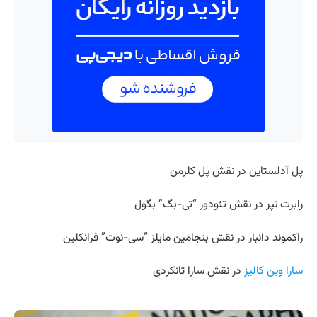
پل آدلستاین در نقش پل کلرمن
رابرت نپر در نقش تئودور “تی-بگ” بگول
راکموند دانبار در نقش بنجامین مایلز “سی-نوت” فرانکلین
سارا وین کالیز
در نقش سارا تانکردی