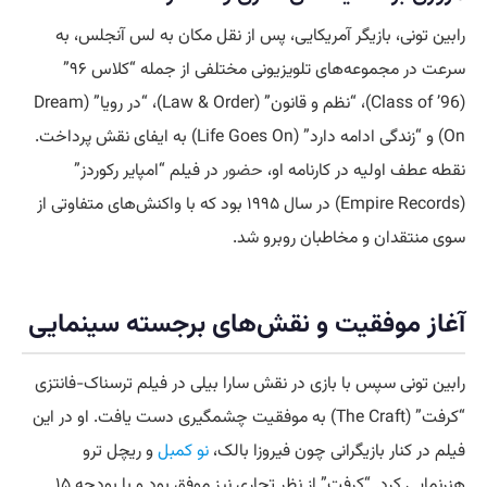
رابین تونی، بازیگر آمریکایی، پس از نقل مکان به لس آنجلس، به
سرعت در مجموعه‌های تلویزیونی مختلفی از جمله “کلاس ۹۶”
(Class of ’96)، “نظم و قانون” (Law & Order)، “در رویا” (Dream
On) و “زندگی ادامه دارد” (Life Goes On) به ایفای نقش پرداخت.
نقطه عطف اولیه در کارنامه او،
حضور
در فیلم “امپایر رکوردز”
(Empire Records) در سال ۱۹۹۵ بود که با واکنش‌های متفاوتی از
سوی منتقدان و مخاطبان روبرو شد.
آغاز موفقیت و نقش‌های برجسته سینمایی
رابین تونی سپس با بازی در نقش سارا بیلی در فیلم ترسناک-فانتزی
“کرفت” (The Craft) به موفقیت چشمگیری دست یافت. او در این
فیلم در کنار بازیگرانی چون فیروزا بالک،
نو کمبل
و ریچل ترو
هنرنمایی کرد. “کرفت” از نظر تجاری نیز موفق بود و با بودجه ۱۵