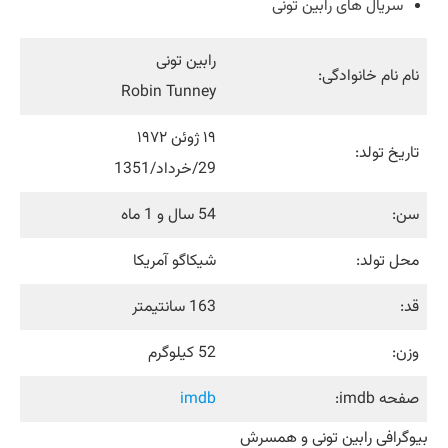
سریال های رابین تونی
رابین تونی
نام نام خانوادگی:
Robin Tunney
۱۹ ژوئن ۱۹۷۲
تاریخ تولد:
29/خرداد/1351
سن:
54 سال و 1 ماه
محل تولد:
شیکاگو آمریکا
قد:
163 سانتیمتر
وزن:
52 کیلوگرم
صفحه imdb:
imdb
بیوگرافی رابین تونی و همسرش