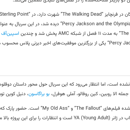
 دو بازیگر شناخته‌شده را در نقش‌های کلیدی
تضمین
می‌کند.
دوپلاس، که اخیراً در نقش هادس در سریال موفق “d the Olympians
اسپین‌آف
جمله الا روبین، کین روفالو، آملی هوفرل،
بو براگاسون
، دنیل کوین توی
ساخت این سریال بر عهده مگان پارک، کارگردان تحسی
 پروژه بالا می‌برد.