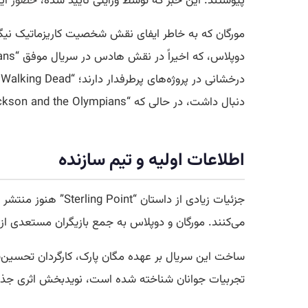
پیوستند. این خبر که توسط ورایتی تأیید شده،
حضور
این
درخشانی در پروژه‌های پرطرفدار دارند؛ “The Walking Dead” به مدت ۱۱ فصل از شبکه AMC پخش شد و چندین
دنبال داشت، در حالی که “Percy Jackson and the Olympians” یکی از بزرگترین موفقیت‌های اخیر دیزنی پلاس محسوب می‌شود.
اطلاعات اولیه و تیم سازنده
جزئیات زیادی از داستان “Sterling Point” هنوز منتشر نشده است، اما انتظار می‌رود که این سریال حول محور داستان دوقلوهایی باشد که جزیره‌ای
می‌کنند. مورگان و دوپلاس به جمع بازیگران مستعدی از 
تجربیات جوانان شناخته شده است، نویدبخش اثری جذاب در ژانر YA (Young Adult) است و انتظارات را برای این