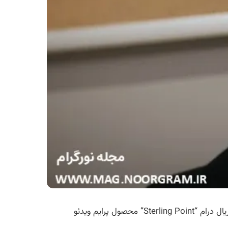
، ستاره سریال “The Walking Dead”، و جی دوپلاس، بازیگر “Percy Jackson”، به جمع بازیگران اصلی سریال درام “Sterling Point” محصول پرایم ویدئو