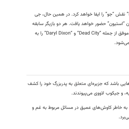
مورگان که به خاطر ایفای نقش شخصیت کاریزماتیک نیگان در فرنچایز “The Walking Dead” شهرت دارد، در “Sterling Point” نقش “جو” را ایفا خواهد کرد. در همین حال، جی
Percy Jackson an” دیده شد، در این سریال به عنوان “استیون” حضور خواهد یافت. هر دو بازیگر سابقه
موفق از جمله “Dead City” و “Daryl Dixon” را به
متعلق
به پدربزرگ خود را کشف
ه، و جیکوب لاووی می‌پیوندند.
ن‌شده فیلم‌های “The Fallout” و “My Old Ass” است. حضور پارک که به خاطر کاوش‌های عمیق در مسائل مربوط به غم و