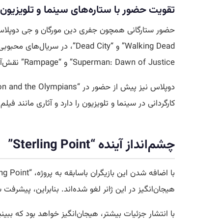
تقویت حضور با ستاره‌های سینما و تلویزیون
Superman: Dawn of Justice” و “Rampage” نقش‌آفرینی کرده است.
کارگردانی در سینما و تلویزیون را دارد و آثاری مانند فیلم “Cyrus” و اپیزودهایی از سریال “Search Party” را کارگردانی کرده ا
چشم‌انداز آینده “Sterling Point”
هیجان‌انگیز در این ژانر لغو شده‌اند. بنابراین، پیشرفت سریع “Sterling Point” در مسیر توسعه، خبر خوشی برای طرفداران 
با انتشار جزئیات بیشتر، هیجان‌انگیز خواهد بود که بب