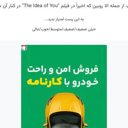
The I” در کنار آن هتوی بازی کرده بود، پتانسیل بالایی برای موفقیت دارد.
به این پست امتیاز بدید...
خیلی ضعیف/ضعیف/متوسط/خوب/عالی