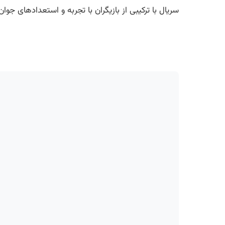
سریال با ترکیبی از بازیگران با تجربه و استعدادهای جوان، از جمله الا روبین که اخیراً در فیلم “dea of You