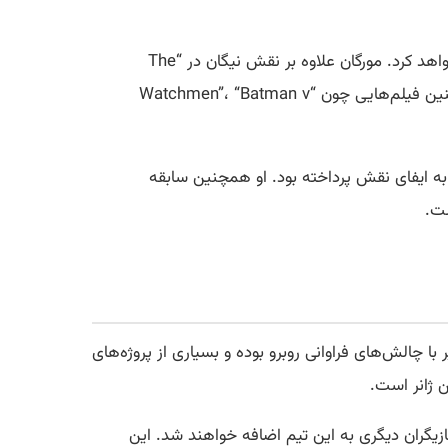
حضور ستارگانی همچون جفری دین مورگان و جی دوپلاس بدون شک به افزایش چشمگیر مخاطبان “Sterling Point” کمک خواهد کرد. مورگان علاوه بر نقش نیگان در “The
Walking Dead” و “Dead City”، در سریال‌های محبوبی مانند “Supernatural”، “Grey’s Anatomy”، و “The Boys” و همچنین فیلم‌هایی چون “Watchmen”، “Batman v
س نیز پیش از حضور در “Percy Jackson and the Olympians”، در سریال “Transparent” و فیلم “Pain Hustlers” به ایفای نقش پرداخته بود. او همچنین سابقه
ه، “Sterling Point” چشم‌انداز بسیار امیدوارکننده‌ای دارد. ژانر YA در سال‌های اخیر با چالش‌های فراوانی روبرو بوده و بسیاری از پروژه‌های
ازیگران دیگری به این تیم اضافه خواهند شد. این