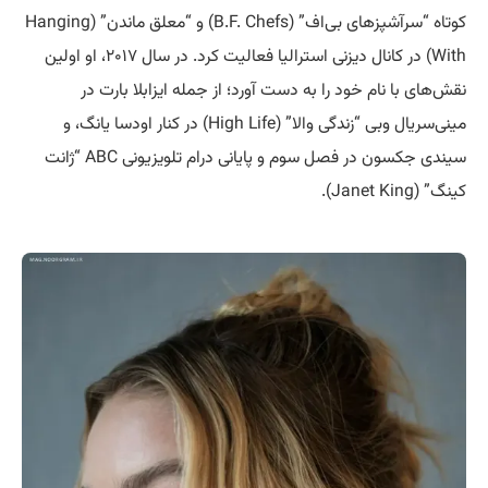
کوتاه “سرآشپزهای بی‌اف” (B.F. Chefs) و “معلق ماندن” (Hanging
With) در کانال دیزنی استرالیا فعالیت کرد. در سال ۲۰۱۷، او اولین
نقش‌های با نام خود را به دست آورد؛ از جمله ایزابلا بارت در
مینی‌سریال وبی “زندگی والا” (High Life) در کنار اودسا یانگ، و
سیندی جکسون در فصل سوم و پایانی درام تلویزیونی ABC “ژانت
کینگ” (Janet King).