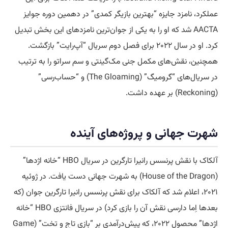
عملکرد، نامزد جایزه “بهترین بازیگر کمدی” در دهمین دوره جوایز
AACTA شد که او را به یکی از جوان‌ترین نامزدهای این بخش تبدیل
کرد. او در سال ۲۰۲۲ برای فصل دوم سریال “آپ‌رایت” بازگشت.
همچنین، نقش‌های مکمل جنی مک‌گینتی و سم سراتو را به ترتیب
در سریال‌های “گرومیگ” (The Gloaming) و “حساب‌رسی”
(Reckoning) بر عهده داشت.
شهرت جهانی و پروژه‌های آینده
آلکاک با نقش پرنسس رانیرا تارگرین در سریال HBO “خانه اژدها”
(House of the Dragon) به شهرت جهانی دست یافت. در ژوئیه
۲۰۲۱، اعلام شد که آلکاک برای نقش پرنسس رانیرا تارگرین جوان (که
بعدها اِما دارسی نقش آن را بازی کرد) در سریال فانتزی HBO “خانه
اژدها” محصول ۲۰۲۲، که پیش‌درآمدی بر “بازی تاج و تخت” (Game