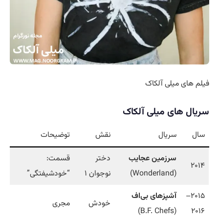
فیلم های میلی آلکاک
سریال های میلی آلکاک
سال
سریال
نقش
توضیحات
سرزمین عجایب
دختر
قسمت:
۲۰۱۴
(Wonderland)
نوجوان ۱
“خودشیفتگی”
۲۰۱۵–
آشپزهای بی‌اف
خودش
مجری
(B.F. Chefs)
۲۰۱۶