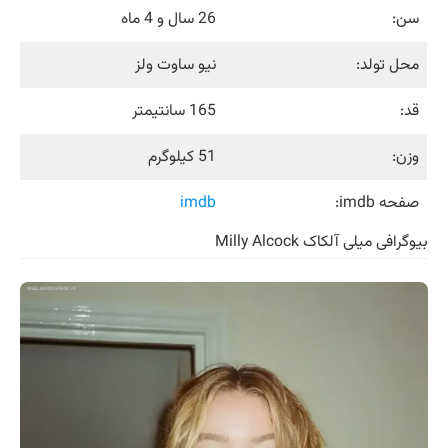
سن:
26 سال و 4 ماه
محل تولد:
نیو ساوت ولز
قد:
165 سانتیمتر
وزن:
51 کیلوگرم
صفحه imdb:
imdb
بیوگرافی میلی آلکاک Milly Alcock