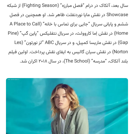
سال بعد، آلکاک در درام “فصل مبارزه” (Fighting Season) از شبکه
Showcase در نقش مایا نوردنفلت ظاهر شد. او همچنین در فصل
ششم و پایانی سریال “جایی برای تماس با خانه” (A Place to Call
Home) در نقش اِما کاروولث، در سریال نتفلیکس “پاین گپ” (Pine
Gap) در نقش ماریسا کمپبل، و در سریال ABC “لز نورتون” (Les
Norton) در نقش سیان گالیس به ایفای نقش پرداخت. اولین فیلم
بلند آلکاک، “مدرسه” (The School)، در سال ۲۰۱۸ اکران شد.