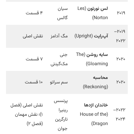
لس نورتون
(Les
سیان
۲۰۱۹
۴ قسمت
Norton)
گالس
۲۰۱۹–
آپ‌رایت
(Upright)
مگ آدامز
نقش اصلی
۲۰۲۲
سایه روشن
(The
جنی
۲۰۲۰
۷ قسمت
Gloaming)
مک‌گینتی
محاسبه
۲۰۲۰
سم سراتو
۱۰ قسمت
(Reckoning)
پرنسس
خاندان اژدها
نقش اصلی (فصل
۲۰۲۲–
رینیرا
(House of the
۱)؛ نقش مهمان
۲۰۲۴
تارگرین
Dragon)
(فصل ۲)
جوان