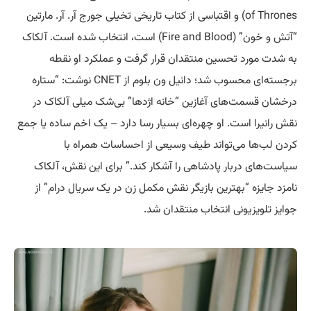
of Thrones) و اقتباسی از کتاب تاریخی تخیلی جورج آر. آر. مارتین
“آتش و خون” (Fire and Blood) است، انتخاب شده است. آلکاک
به شدت مورد تحسین منتقدان قرار گرفت و عملکرد او نقطه
برجسته‌ای محسوب شد؛ دانیل ون بلوم از CNET نوشت: “ستاره
درخشان قسمت‌های آغازین “خانه اژدها” بی‌شک میلی آلکاک در
نقش رانیرا است. او چهره‌ای بسیار رسا دارد – یک اخم ساده یا جمع
کردن لب‌ها می‌تواند طیف وسیعی از احساسات همراه با
سیاست‌های دربار پادشاهی را آشکار کند.” برای این نقش، آلکاک
نامزد جایزه “بهترین بازیگر نقش مکمل زن در یک سریال درام” از
جوایز تلویزیونی انتخاب منتقدان شد.