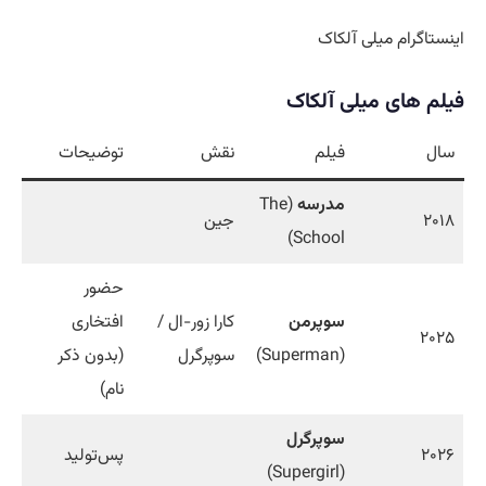
اینستاگرام میلی آلکاک
فیلم‌ های میلی آلکاک
سال
فیلم
نقش
توضیحات
مدرسه
(The
۲۰۱۸
جین
School)
حضور
سوپرمن
کارا زور-ال /
افتخاری
۲۰۲۵
(Superman)
سوپرگرل
(بدون ذکر
نام)
سوپرگرل
۲۰۲۶
پس‌تولید
(Supergirl)