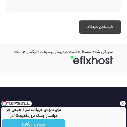
میزبانی شده توسط
هاست وردپرس پرسرعت
افیکس هاست
برای نابودی چروکات سراغ هیچی جز
جوانساز جلبک نرو(تخفیف40%)
تمامی حقوق محفوظ است © 2026
مجله نورگرام
مشاوره رایگان!