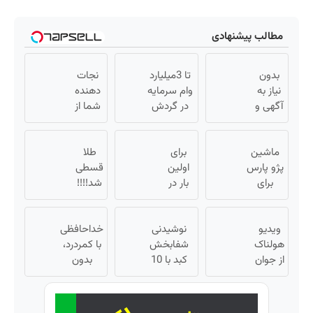
مطالب پیشنهادی
بدون
تا 3میلیارد
نجات
نیاز به
وام سرمایه
دهنده
آگهی و
در گردش
شما از
تنها با
فروشندگان
پیری!
یک بار
=>
کرم
مراجعه
ماشین
برای
فروشگاهت
طلا
جوانساز
فروخته
پژو پارس
اولین
رو ثبت کن
جلبک50%تخفیف
قسطی
شد
برای
بار در
شد!!!!
فروش
ایران
💰🔥
داری؟
🇮🇷
ویدیو
اینجا
این
نوشیدنی
خداحافظی
هولناک
سریع
دکتر
شفابخش
با کمردرد،
از جوان
بفروشش
کرم
کبد با 10
بدون
کارتن
ترمیم
گیاه
قرص و
خوابی
کننده
موثر(تخفیف
آمپول
که
23 روزه
تا امشب)