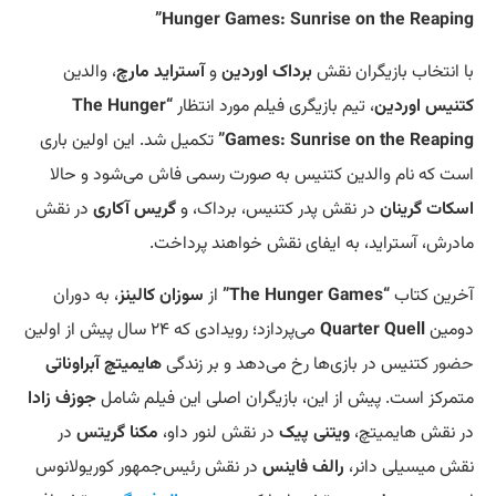
Hunger Games: Sunrise on the Reaping”
با انتخاب بازیگران نقش
برداک اوردین
و
آستراید مارچ
، والدین
کتنیس اوردین
، تیم بازیگری فیلم مورد انتظار
“The Hunger
Games: Sunrise on the Reaping”
تکمیل شد. این اولین باری
است که نام والدین کتنیس به صورت رسمی فاش می‌شود و حالا
اسکات گرینان
در نقش پدر کتنیس، برداک، و
گریس آکاری
در نقش
مادرش، آستراید، به ایفای نقش خواهند پرداخت.
آخرین کتاب
“The Hunger Games”
از
سوزان کالینز
، به دوران
دومین
Quarter Quell
می‌پردازد؛ رویدادی که ۲۴ سال پیش از اولین
حضور
کتنیس در بازی‌ها رخ می‌دهد و بر زندگی
هایمیتچ آبراوناتی
متمرکز است. پیش از این، بازیگران اصلی این فیلم شامل
جوزف زادا
در نقش هایمیتچ،
ویتنی پیک
در نقش لنور داو،
مکنا گریتس
در
نقش میسیلی دانر،
رالف فاینس
در نقش رئیس‌جمهور کوریولانوس