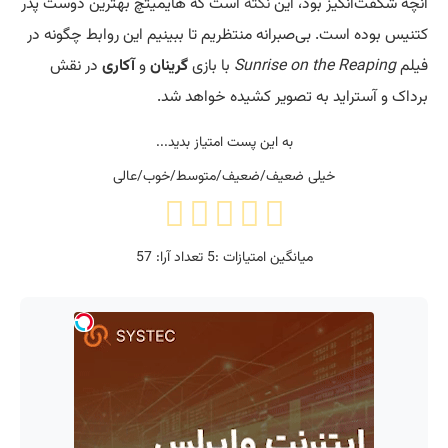
آنچه شگفت‌انگیز بود، این
نکته
است که هایمیتچ بهترین دوست پدر
کتنیس بوده است. بی‌صبرانه منتظریم تا ببینیم این روابط چگونه در
فیلم
Sunrise on the Reaping
با بازی
گرینان
و
آکاری
در نقش
برداک و آستراید به تصویر کشیده خواهد شد.
به این پست امتیاز بدید...
خیلی ضعیف/ضعیف/متوسط/خوب/عالی
میانگین امتیازات :
5
تعداد آرا:
57