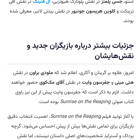
اسنو،
جسی پلمنز
در نقش پلوتارک هیونزبی،
ال فنینگ
در نقش افی
ترینکت و
کلوین هریسون جونیور
در نقش بیتتی لاتیر، معرفی شده
بودند.
جزئیات بیشتر درباره بازیگران جدید و
نقش‌هایشان
امروز، علاوه بر گرینان و آکاری، اعلام شد که
ملودی براون
در نقش
هتی مینی
و
جفرسون وایت
در نقش
آقای مک‌کوی
حضور خواهند
داشت. لازم به ذکر است که جفرسون وایت پیش از این نیز راوی
کتاب صوتی
Sunrise on the Reaping
بوده است.
با آغاز تولید فیلم
Sunrise on the Reaping
،
اهمیت
انتخاب دقیق
بازیگران برای تمامی نقش‌ها بیش از پیش احساس می‌شود. گرچه
برداک و آستراید شخصیت‌های اصلی داستان نیستند، اما نقش