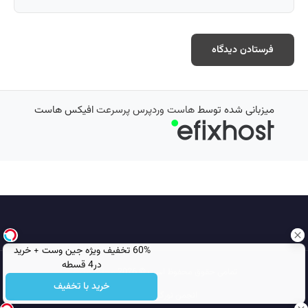
میزبانی شده توسط
هاست وردپرس پرسرعت
افیکس هاست
60% تخفیف ویژه جین وست + خرید
در4 قسطه
تمامی حقوق محفوظ است © 2026
مجله نورگرام
خرید با تخفیف
انجمن نورگرام
noorgram