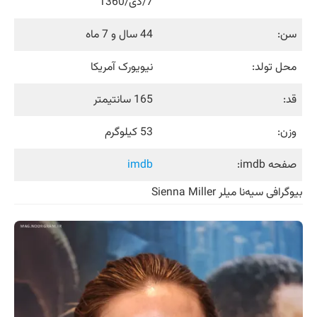
7/دی/1360
سن:
44 سال و 7 ماه
محل تولد:
نیویورک آمریکا
قد:
165 سانتیمتر
وزن:
53 کیلوگرم
صفحه imdb:
imdb
بیوگرافی سیه‌نا میلر Sienna Miller