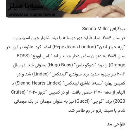
بیوگرافی Sienna Miller
در سال ۲۰۰۶، میلر قراردادی دوساله با برند شلوار جین اسپانیایی
“پپه جینز لندن” (Pepe Jeans London) امضا کرد. علاوه بر این، در
سال ۲۰۰۹ به عنوان
سفیر
عطر جدید زنانه “باس اورنج” (BOSS
Orange) از برند “هوگو باس” (Hugo Boss) معرفی شد. در سال
۲۰۱۶ نیز چهره جدید برند سوئدی “لیندکس” (Lindex) شد و در
کمپین بهاره “سیه‌نا عاشق لیندکس” (Sienna Hearts Lindex) با
الهام از دهه ۱۹۷۰ حضور یافت. او در کمپین “کروز ۲۰۲۰” (Cruise
2020) برند “گوچی” (Gucci) نیز به عنوان مهمان در یک مهمانی
شام با سبک رترو در رم ظاهر شد.
طراحی مد