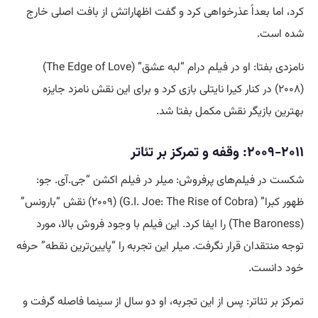
کرد، اما بعداً عذرخواهی کرد و گفت اظهاراتش از بافت اصلی خارج
شده است.
نامزدی بفتا: او در فیلم درام “لبه عشق” (The Edge of Love)
(۲۰۰۸) در کنار کیرا نایتلی بازی کرد و برای این نقش نامزد جایزه
بهترین بازیگر نقش مکمل بفتا شد.
۲۰۰۹-۲۰۱۱: وقفه و تمرکز بر تئاتر
شکست در فیلم‌های پرفروش: میلر در فیلم اکشن “جی.آی. جو:
ظهور کبرا” (G.I. Joe: The Rise of Cobra) (۲۰۰۹) نقش “بارونس”
(The Baroness) را ایفا کرد. این فیلم با وجود فروش بالا، مورد
توجه منتقدان قرار نگرفت. میلر این تجربه را “پایین‌ترین نقطه” حرفه
خود دانست.
تمرکز بر تئاتر: پس از این تجربه، او دو سال از سینما فاصله گرفت و