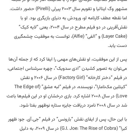
مشهور وگ ایتالیا و تقویم سال ۲۰۰۳ پیرلی (Pirelli)
حضور
داشت.
اما نقطه عطف کارنامه او، ورودش به دنیای بازیگری بود. او با
نقش‌آفرینی در دو فیلم مطرح در سال ۲۰۰۴، یعنی “لایه کیک”
(Layer Cake) و “الفی” (Alfie)، توانست به موفقیت چشمگیری
دست یابد.
پس از این موفقیت، او نقش‌های مهمی را ایفا کرد که از جمله آن‌ها
می‌توان به تصویر کشیدن “ادی سدویک”، چهره سرشناس اجتماعی،
در فیلم “دختر کارخانه” (Factory Girl) در سال ۲۰۰۶ و نقش
“کیتلین مک‌نامارا”، نویسنده، در فیلم “لبه عشق” (The Edge of
Love) در سال ۲۰۰۸ اشاره کرد. بازی درخشان او در این فیلم‌ها باعث
شد در سال ۲۰۰۸ نامزد دریافت جایزه ستاره نوظهور بفتا شود.
با این حال، پس از ایفای نقش “بارونس” در فیلم “جی.آی. جو: ظهور
کبرا” (G.I. Joe: The Rise of Cobra) در سال ۲۰۰۹، به دلیل