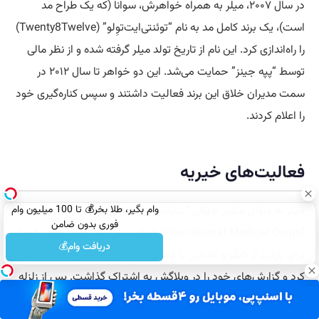
در سال ۲۰۰۷، میلر به همراه خواهرش، سوانا (که یک طراح مد
است)، یک برند کامل مد به نام “توئنتی‌ایت‌توِلو” (Twenty8Twelve)
را راه‌اندازی کرد. این نام از تاریخ تولد میلر گرفته شده و از نظر مالی
توسط “پپه جینز” حمایت می‌شد. این دو خواهر تا سال ۲۰۱۲ در
سمت مدیران خلاق این برند فعالیت داشتند و سپس کناره‌گیری خود
را اعلام کردند.
فعالیت‌های خیریه
میلر به عنوان سفیر جهانی “سازمان بین‌المللی پزشکی”
وام بگیر، طلا بخر💰 تا 100 میلیون وام
فوری بدون ضامن
(International Medical Corps) فعالیت می‌کند. او در آوریل ۲۰۰۹
دریافت وام💰
برای بازدید از کنگو و آشنایی با فعالیت‌های این سازمان به آنجا سفر
کرد و گزارش‌های خود را در وبلاگش به اشتراک گذاشت. پس از زلزله
سال ۲۰۱۰ هائیتی نیز به همراه این گروه به آنجا سفر کرد. میلر در