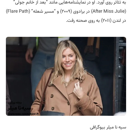
به تئاتر روی آورد. او در نمایشنامه‌هایی مانند “بعد از خانم جولی”
(After Miss Julie) در برادوی (۲۰۰۹) و “مسیر شعله” (Flare Path)
در لندن (۲۰۱۱) به روی صحنه رفت.
سیه نا میلر بیوگرافی