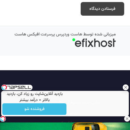
میزبانی شده توسط
هاست وردپرس پرسرعت
افیکس هاست
بازدید آنلاین‌شاپت رو زیاد کن، بازدید
بالاتر = درآمد بیشتر
تمامی حقوق محفوظ است © 2026
مجله نورگرام
فروشنده شو
انجمن نورگرام
noorgram
بانک عکس
سایت هم معنی