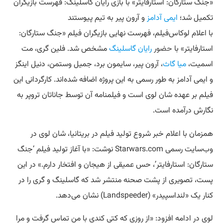
«جنگ ستارگان: استارفایتر» با بازی رایان گاسلینگ: فهرست بازیگران
تکمیل شد؛
ایمی آدامز
و آرون پیر به تیم پیوستند
با اعلام لوکاس‌فیلم، فهرست نهایی بازیگران فیلم «جنگ ستارگان:
استارفایتر» با
حضور
رایان گاسلینگ
مشخص شد. فلین گری، مت
اسمیت،
میا گاث
، آرون پیر، سایمون برد، جمیل وستمن، دنیل اینگز
و ایمی آدامز به طور رسمی به این پروژه اضافه شده‌اند. کارگردانی این
فیلم بر عهده شان لوی است و فیلمنامه آن توسط جاناتان تروپر به
نگارش درآمده است.
همزمان با اعلام خبر شروع تولید فیلم در بریتانیا، شان لوی در
وب‌سایت رسمی Starwars.com نوشت: «با آغاز تولید فیلم ‘جنگ
ستارگان: استارفایتر’، حس عمیقی از هیجان و افتخار دارم.» در این
پست، تصویری از پشت صحنه منتشر شد که گاسلینگ و گری را در
کنار یک «لنداسپیدر» (Landspeeder) نشان می‌دهد.
لوی در ادامه افزود: «از روزی که کتی کندی با من تماس گرفت و مرا