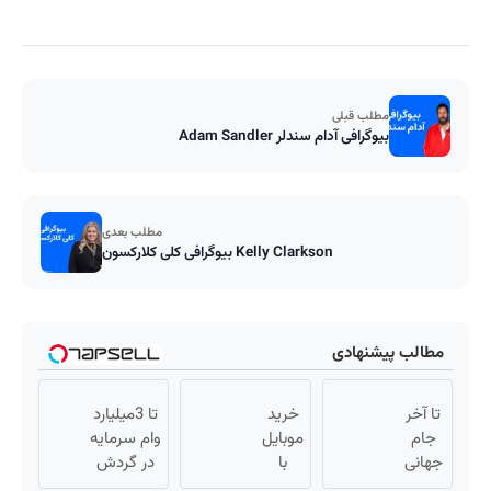
مطلب قبلی
بیوگرافی آدام سندلر Adam Sandler
مطلب بعدی
بیوگرافی کلی کلارکسون Kelly Clarkson
مطالب پیشنهادی
تا آخر
خرید
تا 3میلیارد
جام
موبایل
وام سرمایه
جهانی
با
در گردش
با پودر
اسنپ
فروشندگان