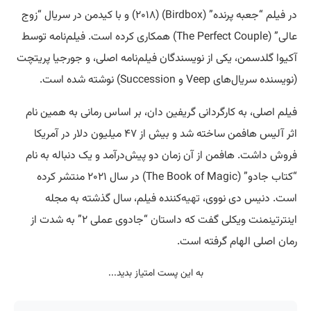
در فیلم “جعبه پرنده” (Birdbox) (۲۰۱۸) و با کیدمن در سریال “زوج
عالی” (The Perfect Couple) همکاری کرده است. فیلم‌نامه توسط
آکیوا گلدسمن، یکی از نویسندگان فیلم‌نامه اصلی، و جورجیا پریتچت
(نویسنده سریال‌های Veep و Succession) نوشته شده است.
فیلم اصلی، به کارگردانی گریفین دان، بر اساس رمانی به همین نام
اثر آلیس هافمن ساخته شد و بیش از ۴۷ میلیون دلار در آمریکا
فروش داشت. هافمن از آن زمان دو پیش‌درآمد و یک دنباله به نام
“کتاب جادو” (The Book of Magic) در سال ۲۰۲۱ منتشر کرده
است. دنیس دی نووی،
تهیه
‌کننده فیلم، سال گذشته به مجله
اینترتینمنت ویکلی گفت که داستان “جادوی عملی ۲” به شدت از
رمان اصلی الهام گرفته است.
به این پست امتیاز بدید...