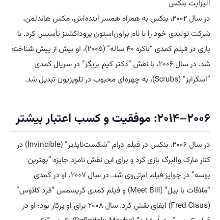
الیزابت بنکس
در سال ۲۰۰۲، بنکس به همراه همسر آینده‌اش، مکس هاندلمن،
شرکت تولیدی خود را با نام براون‌استون پروداکشنز تأسیس کرد. با
بازی در فیلم کمدی “باکره ۴۰ ساله” (۲۰۰۵)، او بیش از پیش شناخته
شد. در سال ۲۰۰۶، با نقش “دکتر کیم بریگز” در سریال کمدی
“اسکرابز” (Scrubs)، به چهره‌ای محبوب در تلویزیون تبدیل شد.
۲۰۰۶–۲۰۱۴: موفقیت و کسب اعتبار بیشتر
در سال ۲۰۰۶، بنکس در فیلم درام “شکست‌ناپذیر” (Invincible) در
کنار مارک والبرگ بازی کرد و برای این نقش نامزد جایزه “بهترین
بوسه” در جوایز فیلم ام‌تی‌وی شد. در سال ۲۰۰۷، او در کمدی
“ملاقات با بیل” (Meet Bill) و فیلم کمدی کریسمس “فرد کلاوس”
(Fred Claus) ایفای نقش کرد. سال ۲۰۰۸ برای او پرکار بود؛ او در