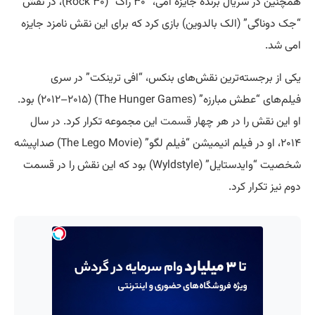
همچنین در سریال برنده جایزه امی، “۳۰ راک” (۳۰ Rock)، در نقش
“جک دوناگی” (الک بالدوین) بازی کرد که برای این نقش نامزد جایزه
امی شد.
یکی از برجسته‌ترین نقش‌های بنکس، “افی ترینکت” در سری
فیلم‌های “عطش مبارزه” (The Hunger Games) (۲۰۱۲–۲۰۱۵) بود.
او این نقش را در هر چهار
قسمت
این مجموعه تکرار کرد. در سال
۲۰۱۴، او در فیلم انیمیشن “فیلم لگو” (The Lego Movie) صداپیشه
شخصیت “وایدستایل” (Wyldstyle) بود که این نقش را در قسمت
دوم نیز تکرار کرد.