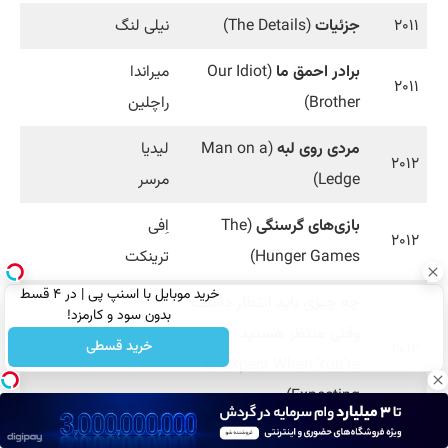
۲۰۱۱
جزئیات
(The Details)
نیلی لنگ
برادر احمق ما
(Our Idiot
میراندا
۲۰۱۱
Brother)
راچلین
مردی روی لبه
(Man on a
لیدیا
۲۰۱۲
Ledge)
مرسر
بازی‌های گرسنگی
(The
اِفی
۲۰۱۲
Hunger Games)
ترینکت
خرید موبایل با اسنپ پی | در ۴ قسط
چه چیزی باید انتظار داشت
بدون سود و کارمزد!
وقتی منتظر هستید
(What
خرید قسطی
۲۰۱۲
وندی کوپر
to Expect When You’re
Expecting)
افرادی مانند ما
(People
فرانکی