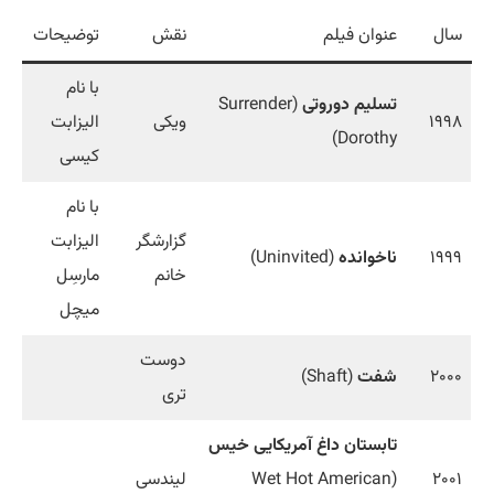
سال
عنوان فیلم
نقش
توضیحات
با نام
تسلیم دوروتی
(Surrender
۱۹۹۸
ویکی
الیزابت
Dorothy)
کیسی
با نام
گزارشگر
الیزابت
۱۹۹۹
ناخوانده
(Uninvited)
خانم
مارسِل
میچل
دوست
۲۰۰۰
شفت
(Shaft)
تری
تابستان داغ آمریکایی خیس
۲۰۰۱
(Wet Hot American
لیندسی