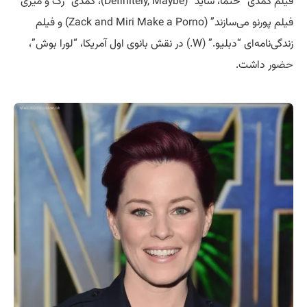
فیلم کمدی “حتماً، شاید” (Definitely, Maybe)، کمدی “زک و میری
فیلم پورنو می‌سازند” (Zack and Miri Make a Porno) و فیلم
زندگی‌نامه‌ای “دبلیو.” (W.) در نقش بانوی اول آمریکا، “لورا بوش”،
حضور
داشت.