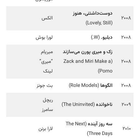
دوست‌داشتنی، هنوز
۲۰۰۸
الکس
(Lovely, Still)
۲۰۰۸
دبلیو.
(W.)
لورا بوش
زک و میری پورن می‌سازند
میریام
۲۰۰۸
(Zack and Miri Make a
“میری”
Porno)
لینک
۲۰۰۸
الگوها
(Role Models)
بث جونز
ریچل
۲۰۰۹
ناخوانده
(The Uninvited)
سامرز
سه روز آینده
(The Next
۲۰۱۰
لارا برنن
Three Days)