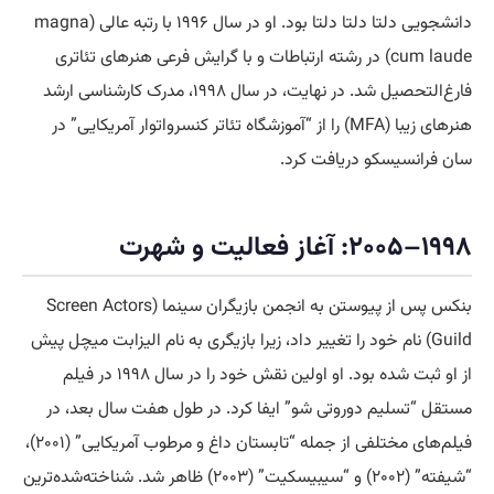
دانشجویی دلتا دلتا دلتا بود. او در سال ۱۹۹۶ با رتبه عالی (magna
cum laude) در رشته ارتباطات و با گرایش فرعی هنرهای تئاتری
فارغ‌التحصیل شد. در نهایت، در سال ۱۹۹۸، مدرک کارشناسی ارشد
هنرهای زیبا (MFA) را از “آموزشگاه تئاتر کنسرواتوار آمریکایی” در
سان فرانسیسکو دریافت کرد.
۱۹۹۸–۲۰۰۵: آغاز فعالیت و شهرت
بنکس پس از پیوستن به انجمن بازیگران سینما (Screen Actors
Guild) نام خود را تغییر داد، زیرا بازیگری به نام الیزابت میچل پیش
از او ثبت شده بود. او اولین نقش خود را در سال ۱۹۹۸ در فیلم
مستقل “تسلیم دوروتی شو” ایفا کرد. در طول هفت سال بعد، در
فیلم‌های مختلفی از جمله “تابستان داغ و مرطوب آمریکایی” (۲۰۰۱)،
“شیفته” (۲۰۰۲) و “سیبیسکیت” (۲۰۰۳) ظاهر شد. شناخته‌شده‌ترین