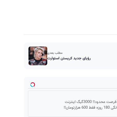
مطلب بعدی
رؤیای جدید کریستن استوارت
⏳فرصت محدود!! 3000گیگ اینترنت
وزه فقط 600 هزارتومان!!