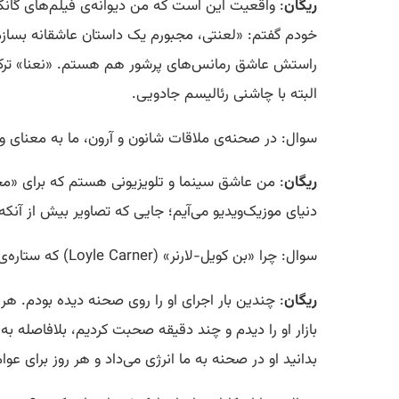
ریگان
: واقعیت این است که من دیوانه‌ی فیلم‌های گانگس
خودم گفتم: «لعنتی، مجبورم یک داستان عاشقانه بسازم
راستش عاشق رمانس‌های پرشور هم هستم. «نعنا» ترکیب
البته با چاشنی رئالیسم جادویی.
سوال: در صحنه‌ی ملاقات شانون و آرون، ما به معنای و
ریگان
: من عاشق سینما و تلویزیونی هستم که برای «م
دنیای موزیک‌ویدیو می‌آیم؛ جایی که تصاویر بیش از آن
سوال: چرا «بن کویل-لارنر» (Loyle Carner) که ستاره‌ی دنیای موسیقی است را برای نقش آرون انتخاب کردید؟ آن هم وقتی تجربه‌ی بازیگری نداشت.
ریگان
: چندین بار اجرای او را روی صحنه دیده بودم. هر
بازار او را دیدم و چند دقیقه صحبت کردیم، بلافاصله به
بدانید او در صحنه به ما انرژی می‌داد و هر روز برای عوا