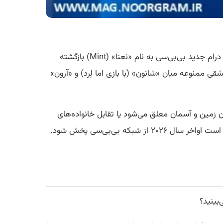
شارلوت ریگان، نویسنده و کارگردانی که با فیلم مستقل و تحسین‌شده‌ی «Scrapper» نام خود را بر سر زبان‌ها انداخت، حالا با درام جدید بی‌بی‌سی به نام «نعنا» (Mint) بازگشته
ی ممنوعه میان «شانون» (با بازی اما لِرد) و «آرون»
 زمین و آسمان معلق می‌شود یا تقابل خانواده‌های
ه بی‌بی‌سی پخش شود.
بینید؟