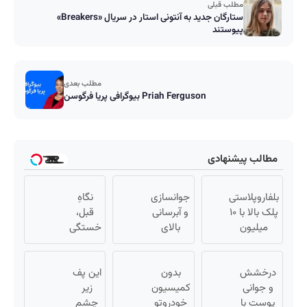
مطلب قبلی
ستارگان جدید به آنتونی استار در سریال «Breakers»
پیوستند
مطلب بعدی
بیوگرافی پریا فرگوسن Priah Ferguson
مطالب پیشنهادی
بلفاروپلاستی
جوانسازی
نگاهِ
پلک بالا با ۱۰
و آبرسانی
قبل،
میلیون
بالای
خستگی
تخفیف فقط
پوست با
داشت...
۲۵ میلیون
اسپیرولینا
نگاهِ
✅
درخشش
بدون
بعد،
این پف
و جوانی
کمیسیون
زیر
انرژی
پوست با
خودروتو
چشم
داره 🌸