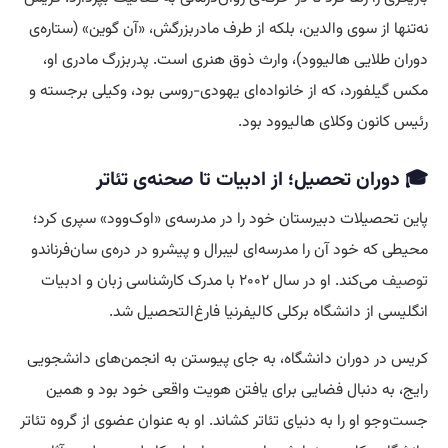
نه‌تنها از سوی والدین، بلکه از طرف مادربزرگش، «آن گوین» (ستاره‌ی
دوران طلایی هالیوود)، وارث ذوق هنری است. پدربزرگ مادری او،
مکس گیلفورد، که از خانواده‌ای یهودی-روسی بود، وکیلی برجسته و
رئیس کانون وکلای هالیوود بود.
🎓 دوران تحصیل؛ از ادبیات تا صحنه‌ی تئاتر
پاین تحصیلات دبیرستان خود را در مدرسه‌ی «اوک‌وود» سپری کرد؛
محیطی که خود آن را مدرسه‌ای لیبرال و پیشرو در دره‌ی سان‌فرناندو
توصیف
می‌کند. او در سال ۲۰۰۲ با مدرک کارشناسی زبان و ادبیات
انگلیسی از دانشگاه برکلی کالیفرنیا فارغ‌التحصیل شد.
کریس در دوران دانشگاه، به جای پیوستن به انجمن‌های دانشجویی
رایج، به دنبال فضایی برای یافتن هویت واقعی خود بود و همین
جست‌وجو او را به دنیای تئاتر کشاند. او به عنوان عضوی از گروه تئاتر