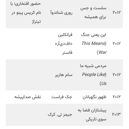
حضور افتخاری؛ با
سلست و جس
۲۰۱۲
روری شناندوآ
نام کریس پینو در
برای همیشه
تیتراژ
این یعنی جنگ
فرانکلین
۲۰۱۲
(
This Means
«اف‌دی‌آر»
War
)
فاستر
مردمی شبیه ما
۲۰۱۲
(
People Like
سام هارپر
)
Us
۲۰۱۲
ظهور نگهبانان
جک فراست
نقش صداپیشه
پیشتازان فضا به
۲۰۱۳
جیمز تی. کرک
سوی تاریکی