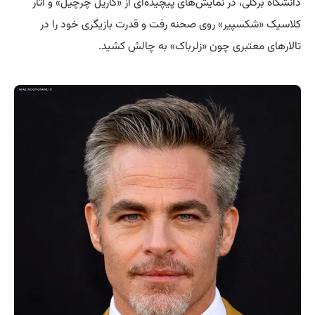
دانشگاه برکلی، در نمایش‌های پیچیده‌ای از «کاریل چرچیل» و آثار
کلاسیک «شکسپیر» روی صحنه رفت و قدرت بازیگری خود را در
تالارهای معتبری چون «زلرباک» به چالش کشید.