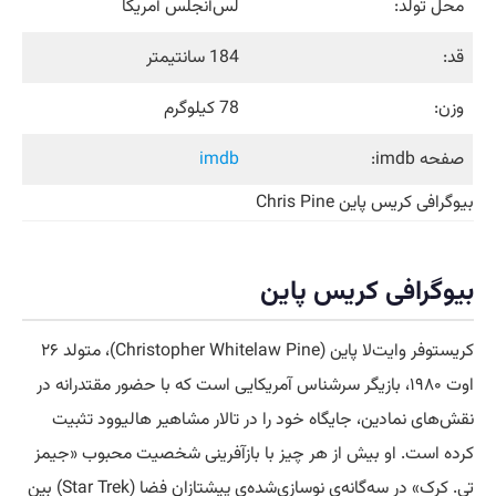
محل تولد:
لس‌آنجلس آمریکا
قد:
184 سانتیمتر
وزن:
78 کیلوگرم
صفحه imdb:
imdb
بیوگرافی کریس پاین Chris Pine
بیوگرافی کریس پاین
کریستوفر وایت‌لا پاین (Christopher Whitelaw Pine)، متولد ۲۶
اوت ۱۹۸۰، بازیگر سرشناس آمریکایی است که با حضور مقتدرانه در
نقش‌های نمادین، جایگاه خود را در تالار مشاهیر هالیوود تثبیت
کرده است. او بیش از هر چیز با بازآفرینی شخصیت محبوب «جیمز
تی. کرک» در سه‌گانه‌ی نوسازی‌شده‌ی پیشتازان فضا (Star Trek) بین