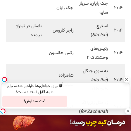
جک رایان: سرباز
۲۰۱۴
جک رایان
سایه
استرچ
نامش در تیتراژ
۲۰۱۴
راجر کاروس
(
Stretch
)
نیامده
رئیس‌های
۲۰۱۴
رکس هانسون
وحشتناک ۲
به سوی جنگل
شاهزاده
Into the
(
۲۰۱۴
سیندرلا
🛠️ برای حرفه‌ای‌ها طراحی شده، برای
)
Woods
همه قابل استفاده‌ست!
ثبت سفارش!
زد مثل زکریا (
Z
۲۰۱۵
کیلب
)
for Zachariah
صنایع ادبی