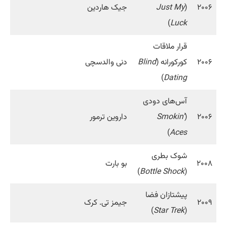
۲۰۰۶
(
Just My
جیک هاردین
)
Luck
قرار ملاقات
۲۰۰۶
کورکورانه (
Blind
دنی والدسچی
)
Dating
آس‌های دودی
۲۰۰۶
(
Smokin’
داروین ترمور
)
Aces
شوک بطری
۲۰۰۸
بو بارت
)
Bottle Shock
(
پیشتازان فضا
۲۰۰۹
جیمز تی. کرک
)
Star Trek
(