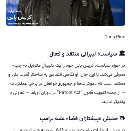
Chris Pine
🏛️ سیاست؛ لیبرالی منتقد و فعال
در حوزه سیاست، کریس پاین خود را یک «لیبرالِ متمایل به چپ»
معرفی می‌کند. با این حال، او نگاهی انتقادی به ساختار قدرت دارد و
معتقد است که دموکرات‌ها و جمهوری‌خواهان در برخی عملکردها
— از جمله تقویت قانون “Patriot Act” در دوران اوباما — تفاوتی با
یکدیگر ندارند.
🖖 جنبش «پیشتازان فضا» علیه ترامپ
در جریان انتخابات ریاست‌جمهوری ۲۰۱۶، پاین به همراه جمعی از