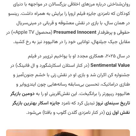
روان‌شناختی درباره مرزهای اخلاقی بزرگسالان در مواجهه با دنیای
کودکان که نامزدی جایزه فیلم اروپا را برایش به همراه داشت. رینسو
در همان سال، با بازی در نقش معشوقه و قربانی در مینی‌سریال
حقوقی و پرطرفدار
Presumed Innocent
(محصول Apple TV+) در
مقابل جیک جیلنهال، توانایی خود را در هالیوود نیز به رخ کشید.
در سال ۲۰۲۵، همکاری مجدد او با یواخیم تری‌یر در فیلم
Sentimental Value
(در کنار استلان اسکارشگورد و ال فانینگ) در
جشنواره کن اکران شد و بازی او در نقش زنی با خشم جنون‌آمیز و
طنازی دراماتیک، تحسین بی‌سابقه رسانه‌هایی چون ایندی‌وایر و
هالیوود ریپورتر را برانگیخت. این نقش‌آفرینی او را به
دومین بازیگر
تاریخ سینمای نروژ
تبدیل کرد که نامزد
جایزه اسکار بهترین بازیگر
نقش اول زن
(در کنار نامزدی گلدن گلوب و بافتا) می‌شود.