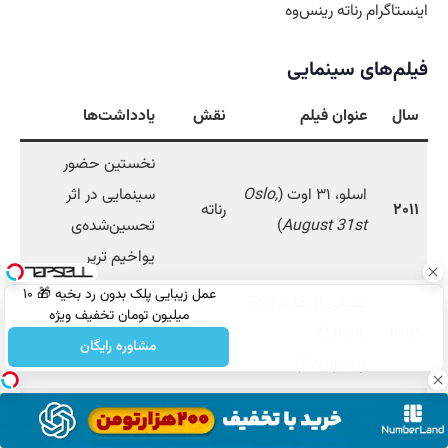
اینستاگرام رناته رینس‌وه
فیلم‌های سینمایی
سال
عنوان فیلم
نقش
یادداشت‌ها
نخستین حضور
اسلو، ۳۱ اوت (
Oslo,
سینمایی در اثر
۲۰۱۱
رناته
August 31st
)
تحسین‌شده‌ی
یواخیم تریر
عمل زیبایی پلک بدون رد بخیه 🎁 ۱۰
کمپانی اورهایم (
The
میلیون تومان تخفیف ویژه
۲۰۱۲
Orheim
لنه
مشاوره رایگان
)
Company
زنان در پیراهن‌های
۲۰۱۵
آنه
مردانه سایز بزرگ