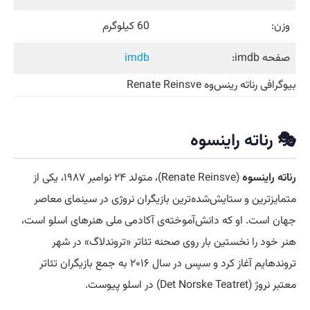
وزن:
60 کیلوگرم
صفحه imdb:
imdb
بیوگرافی رناته رینس‌وه Renate Reinsve
🎭 رناته راینسوه
رناته راینسوه
(Renate Reinsve)، متولد ۲۴ نوامبر ۱۹۸۷، یکی از
متمایزترین و ستایش‌شده‌ترین بازیگران نروژی در سینمای معاصر
جهان است. او که دانش‌آموخته‌ی آکادمی ملی هنرهای اسلو است،
هنر خود را نخستین بار روی صحنه تئاتر «تروندلاگ» در شهر
تروندهایم آغاز کرد و سپس در سال ۲۰۱۶ به جمع بازیگران تئاتر
معتبر نروژ (Det Norske Teatret) در اسلو پیوست.