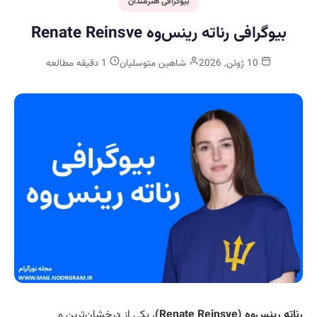
بیوگرافی هنرمندان
بیوگرافی رناته رینس‌وه Renate Reinsve
10 ژوئن, 2026
شاهین متوسلیان
1 دقیقه مطالعه
رناته رینس‌وه (Renate Reinsve)
، یکی از درخشان‌ترین و