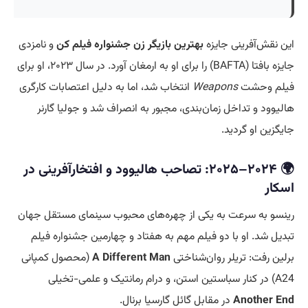
این نقش‌آفرینی جایزه
بهترین بازیگر زن جشنواره فیلم کن
و نامزدی
جایزه بافتا (BAFTA) را برای او به ارمغان آورد. در سال ۲۰۲۳، او برای
فیلم وحشت
Weapons
انتخاب شد، اما به دلیل اعتصابات کارگری
هالیوود و تداخل زمان‌بندی، مجبور به انصراف شد و جولیا گارنر
جایگزین او گردید.
🌍 ۲۰۲۴–۲۰۲۵: تصاحب هالیوود و افتخارآفرینی در
اسکار
رینسو به سرعت به یکی از چهره‌های محبوب سینمای مستقل جهان
تبدیل شد. او با دو فیلم مهم به هفتاد و چهارمین جشنواره فیلم
برلین رفت: تریلر روان‌شناختی
A Different Man
(محصول کمپانی
A24) در کنار سباستین استن، و درام رمانتیک و علمی-تخیلی
Another End
در مقابل گائل گارسیا برنال.