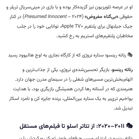
او در عرصه تلویزیون نیز گزیده‌کار بوده و با بازی در مینی‌سریال تریلر و
حقوقی
«بی‌گناه مفروض»
(
Presumed Innocent
– ۲۰۲۴) در کنار
جیک جیلنهال برای پلتفرم +Apple TV، توانایی خود را در جلب
مخاطبان پلتفرم‌های استریم به رخ کشید.
🎭 رناته رینسو؛ ستاره نروژی که از کارگاه نجاری به اوج هالیوود رسید
رناته رینسو
، بازیگر تحسین‌شده‌ی نروژی، یکی از جذاب‌ترین و
الهام‌بخش‌ترین مسیرهای شغلی را در سینمای مدرن جهان دارد.
هنرمندی که در آستانه رها کردن همیشگی بازیگری بود، با هدایت
یواخیم تری‌یر به یک ستاره بین‌المللی، برنده جایزه کن و نامزد اسکار
تبدیل شد.
🎭 ۲۰۱۱–۲۰۲۰: از تئاتر اسلو تا فیلم‌های مستقل
رناته رینسو در ابتدای مسیر حرفه‌ای خود، تمرکز رویکردش را بر