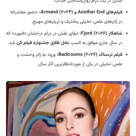
استن در یک درام روان‌شناختی جذاب.
فیلم‌های Another End و Armand (۲۰۲۴):
حضور
مقتدرانه
در ژانرهای علمی-تخیلی رمانتیک و تریلرهای مهیج.
شاهکار Fjord (۲۰۲۶):
ایفای نقش در درام درخشان «فیورد» که
در سال جاری موفق به کسب
نخل طلای جشنواره فیلم کن
شد.
فیلم ترسناک Backrooms (۲۰۲۶):
ورود به ژانر وحشت و
علمی-تخیلی در یکی از موردانتظارترین آثار سال.