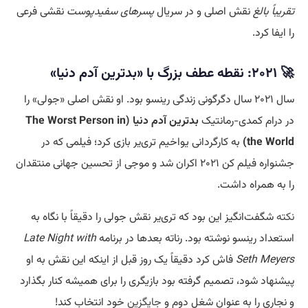
تقریباً بالغ
نقش اصلی و در سریال
پسرهای سفیدپوست
نقشی فرعی
را ایفا کرد.
🚀 ۲۰۲۱: نقطه عطف بزرگ با «بدترین آدم دنیا»
سال ۲۰۲۱ سال دگرگونی زندگی رینسو بود. او نقش اصلی «جولی» را
در درام کمدی-رمانتیک
بدترین آدم دنیا (The Worst Person in
the World)
به کارگردانی یواخیم تری‌یر بازی کرد؛ فیلمی که در
جشنواره فیلم کن ۲۰۲۱ اکران شد و موجی از تحسین جهانی منتقدان
را به همراه داشت.
نکته
شگفت‌انگیز این بود که تری‌یر نقش جولی را دقیقاً با نگاه به
استعداد رینسو نوشته بود. رناته بعدها در برنامه
Late Night with
Seth Meyers
فاش کرد دقیقاً یک روز قبل از اینکه این نقش به او
پیشنهاد شود، تصمیم گرفته بود بازیگری را برای همیشه کنار بگذارد
و نجاری را به عنوان شغل دوم و
جایگزین
خود انتخاب کند!