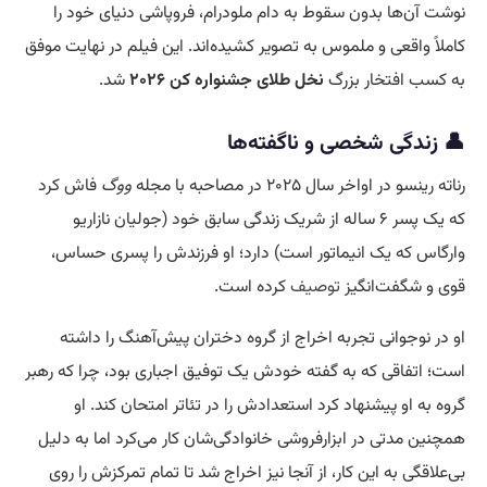
نوشت آن‌ها بدون سقوط به دام ملودرام، فروپاشی دنیای خود را
کاملاً واقعی و ملموس به تصویر کشیده‌اند. این فیلم در نهایت موفق
به کسب افتخار بزرگ
نخل طلای جشنواره کن ۲۰۲۶
شد.
👤 زندگی شخصی و ناگفته‌ها
رناته رینسو در اواخر سال ۲۰۲۵ در مصاحبه با مجله
ووگ
فاش کرد
که یک پسر ۶ ساله از شریک زندگی سابق خود (جولیان نازاریو
وارگاس که یک انیماتور است) دارد؛ او فرزندش را پسری حساس،
قوی و شگفت‌انگیز
توصیف
کرده است.
او در نوجوانی تجربه اخراج از گروه دختران پیش‌آهنگ را داشته
است؛ اتفاقی که به گفته خودش یک توفیق اجباری بود، چرا که رهبر
گروه به او پیشنهاد کرد استعدادش را در تئاتر امتحان کند. او
همچنین مدتی در ابزارفروشی خانوادگی‌شان کار می‌کرد اما به دلیل
بی‌علاقگی به این کار، از آنجا نیز اخراج شد تا تمام تمرکزش را روی