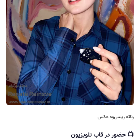
رناته رینس‌وه عکس
📺 حضور در قاب تلویزیون