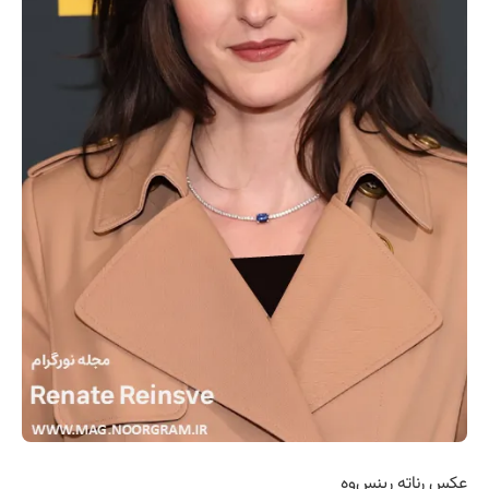
عکس رناته رینس‌وه