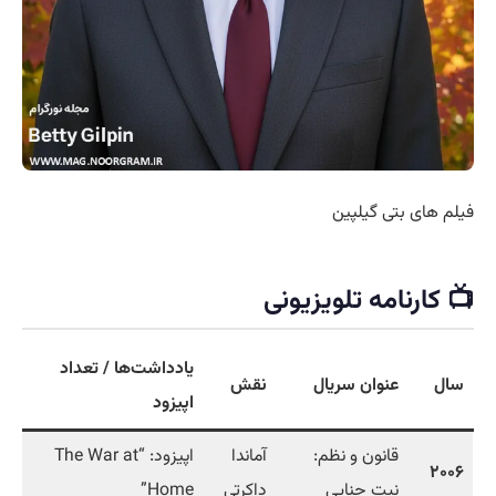
فیلم های بتی گیلپین
📺 کارنامه تلویزیونی
یادداشت‌ها / تعداد
سال
عنوان سریال
نقش
اپیزود
قانون و نظم:
آماندا
اپیزود: “The War at
۲۰۰۶
نیت جنایی
داکرتی
Home”