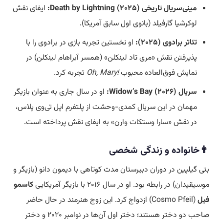
مینی‌سریال تاریخی Death by Lightning (۲۰۲۵):
ایفای نقش
لوکرشیا گارفیلد (بانوی اول سابق آمریکا).
تئاتر برادوی (۲۰۲۵):
او نخستین تجربه بازی در برادوی را با
پذیرفتن نقش «مری تاد لینکلن» (همسر آبراهام لینکلن) در
نمایش فوق‌العاده محبوب
!Oh, Mary
تجربه کرد.
سریال Widow’s Bay (۲۰۲۶):
او در سال جاری به عنوان بازیگر
مهمان در این سریال کمدی-وحشت از پلتفرم اپل تی‌وی پلاس،
در نقش «سارا وستکات وارن» به ایفای نقش پرداخته است.
👨خانواده و زندگی شخصی
بتی گیلپین در دوران دبیرستان مدت کوتاهی با دیمون دانو (بازیگر و
موسیقیدان) در رابطه بود. او در سال ۲۰۱۶ با بازیگر آمریکایی
کاسمو
فیل
(Cosmo Pfeil) ازدواج کرد. این زوج هنرمند در حال حاضر
صاحب دو دختر هستند؛ دختر اول آن‌ها در نوامبر ۲۰۲۰ و دختر