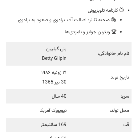
📺 کارنامه تلویزیونی
🎭 صحنه تئاتر؛ اصالت آف-برادوی و صعود به برادوی
🏆 ویترین جوایز و نامزدی‌ها
بتی گیلپین
نام نام خانوادگی:
Betty Gilpin
۲۱ ژوئیه ۱۹۸۶
تاریخ تولد:
30 تیر 1365
سن:
40 سال
محل تولد:
نیویورک آمریکا
قد:
169 سانتیمتر