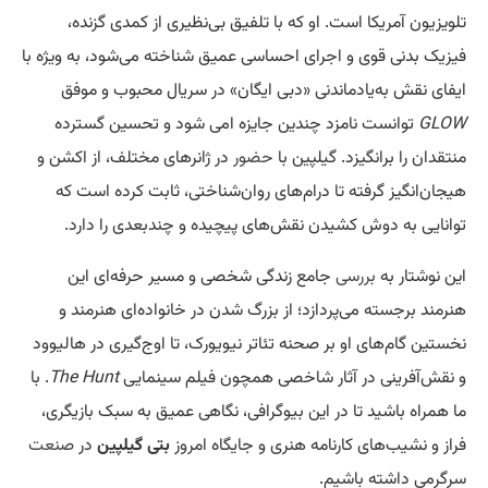
تلویزیون آمریکا است. او که با تلفیق بی‌نظیری از کمدی گزنده،
فیزیک بدنی قوی و اجرای احساسی عمیق شناخته می‌شود، به ویژه با
ایفای نقش به‌یادماندنی «دبی ایگان» در سریال محبوب و موفق
GLOW
توانست نامزد چندین جایزه امی شود و تحسین گسترده
منتقدان را برانگیزد. گیلپین با
حضور
در ژانرهای مختلف، از اکشن و
هیجان‌انگیز گرفته تا درام‌های روان‌شناختی، ثابت کرده است که
توانایی به دوش کشیدن نقش‌های پیچیده و چندبعدی را دارد.
این نوشتار به
بررسی
جامع زندگی شخصی و مسیر حرفه‌ای این
هنرمند برجسته می‌پردازد؛ از بزرگ شدن در خانواده‌ای هنرمند و
نخستین گام‌های او بر صحنه تئاتر نیویورک، تا اوج‌گیری در هالیوود
و نقش‌آفرینی در آثار شاخصی همچون فیلم سینمایی
The Hunt
. با
ما همراه باشید تا در این بیوگرافی، نگاهی عمیق به سبک بازیگری،
فراز و نشیب‌های کارنامه هنری و جایگاه امروز
بتی گیلپین
در
صنعت
سرگرمی داشته باشیم.