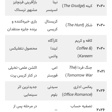
نینا
بازآفرینی فرنچایز
۲۰۲۰
کینه (
The Grudge
)
اسپنسر
مشهور ترسناک
کریستال
بازی خیره‌کننده و
۲۰۲۰
شکار (
The Hunt
)
کریسی
برنده جایزه منتقدان
کافه و کریم
کارآگاه
۲۰۲۰
(
Coffee &
لیندا
محصول نتفلیکس
Kareem
)
واتس
جنگ فردا (
The
امی
اکشن علمی-تخیلی
۲۰۲۱
Tomorrow War
)
فورستر
در کنار کریس پرت
رمانس اداری
سیدنی
جدیدترین اثر
۲۰۲۶
(
Office Romance
)
بلوم
سینمایی
تصفیه حساب
در مرحله پس از
—
۲۰۲۶