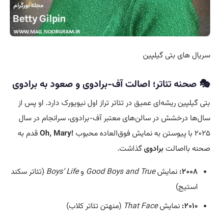
سریال های بتی گیلپین
🎭 صحنه تئاتر؛ اصالت آف-برادوی و صعود به برادوی
بتی گیلپین ریشه‌ای عمیق در تئاتر تراز اول نیویورک دارد. او پس از
سال‌ها درخشش در سالن‌های معتبر آف-برادوی، سرانجام در سال
۲۰۲۵ با پیوستن به نمایش فوق‌العاده محبوب
!Oh, Mary
قدم به
صحنه بااصالت
برادوی
گذاشت.
۲۰۰۸:
نمایش
Good Boys and True
و
Boys’ Life
(تئاتر سکند
استیج)
۲۰۱۰:
نمایش
That Face
(منهتن تئاتر کلاب)