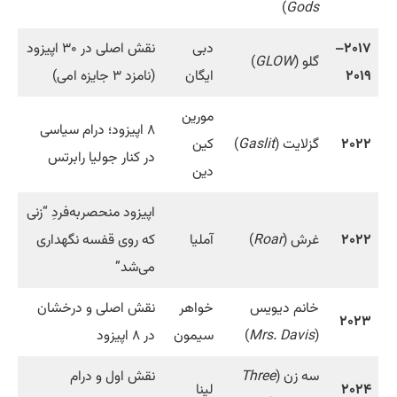
)
Gods
۲۰۱۷–
دبی
نقش اصلی در ۳۰ اپیزود
گلو (
GLOW
)
۲۰۱۹
ایگان
(نامزد ۳ جایزه امی)
مورین
۸ اپیزود؛ درام سیاسی
۲۰۲۲
گزلایت (
Gaslit
)
کین
در کنار جولیا رابرتس
دین
اپیزود منحصربه‌فردِ “زنی
۲۰۲۲
غرش (
Roar
)
آملیا
که روی قفسه نگهداری
می‌شد”
خانم دیویس
خواهر
نقش اصلی و درخشان
۲۰۲۳
(
Mrs. Davis
)
سیمون
در ۸ اپیزود
سه زن (
Three
نقش اول و درام
۲۰۲۴
لینا