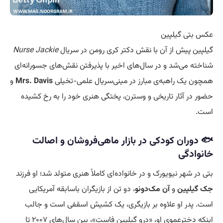
عکس بتی گیلپین
گیلپین پیش از آن با نقش دکتر کری رومن در سریال
Nurse Jackie
شناخته می‌شد و در سال‌های اخیر با پذیرفتن نقش‌های جسورانه‌ای
همچون یک راهبه‌ی مبارز در مینی‌سریال علمی-تخیلی
Mrs. Davis
و
حضور در آثار تاریخی و وسترن، پختگی هنری خود را به رخ کشیده
است.
🐟 دوران کودکی در بازار ماهی‌فروشان و اصالت
خانوادگی
بتی در شهر نیویورک و در خانواده‌ای کاملاً هنری متولد شد؛ او فرزند
جک گیلپین
و
آن مک‌دونو
، دو تن از بازیگران باسابقه آمریکایی
است. پدر او علاوه بر بازیگری، یک کشیش اسقفی است و جالب
اینکه دخترعموی او، «درو گیلپین فاست»، بین سال‌های ۲۰۰۷ تا