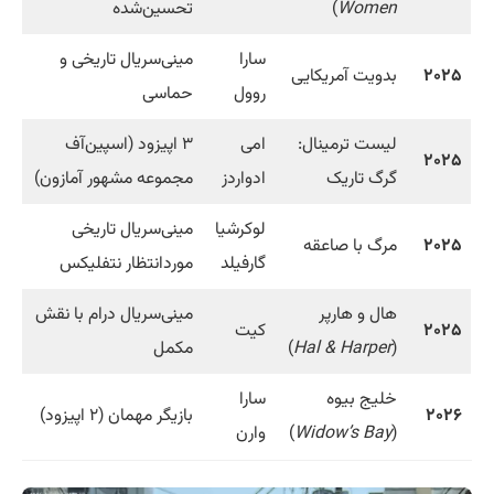
Women
)
تحسین‌شده
سارا
مینی‌سریال تاریخی و
۲۰۲۵
بدویت آمریکایی
روول
حماسی
لیست ترمینال:
امی
۳ اپیزود (اسپین‌آف
۲۰۲۵
گرگ تاریک
ادواردز
مجموعه مشهور آمازون)
لوکرشیا
مینی‌سریال تاریخی
۲۰۲۵
مرگ با صاعقه
گارفیلد
موردانتظار نتفلیکس
هال و هارپر
مینی‌سریال درام با نقش
۲۰۲۵
کیت
(
Hal & Harper
)
مکمل
خلیج بیوه
سارا
۲۰۲۶
بازیگر مهمان (۲ اپیزود)
(
Widow’s Bay
)
وارن