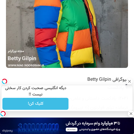
بیوگرافی Betty Gilpin
🎙️ پادکست
دیگه انگلیسی صحبت کردن کار سختی
نیست !!
۲۰۲۱:
پادکست داستانی و علمی-تخیلی
Red Frontier
در نقش
کلیک کن!
فرمانده تیلور فولرتون (۱۱ اپیزود).
🏆 ویترین جوایز و نامزدی‌ها