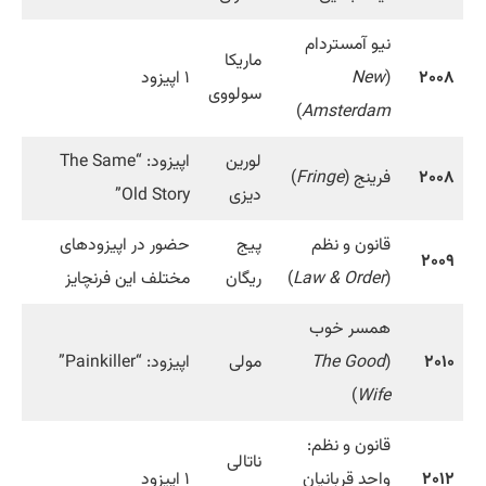
نیو آمستردام
ماریکا
۲۰۰۸
(
New
۱ اپیزود
سولووی
)
Amsterdam
لورین
اپیزود: “The Same
۲۰۰۸
فرینج (
Fringe
)
دیزی
Old Story”
قانون و نظم
پیج
حضور در اپیزودهای
۲۰۰۹
(
Law & Order
)
ریگان
مختلف این فرنچایز
همسر خوب
۲۰۱۰
(
The Good
مولی
اپیزود: “Painkiller”
)
Wife
قانون و نظم:
ناتالی
۲۰۱۲
واحد قربانیان
۱ اپیزود