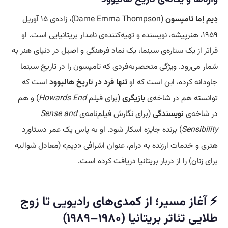
دِیم اِما تامپسون
(Dame Emma Thompson)، زاده‌ی ۱۵ آوریل
۱۹۵۹، هنرپیشه، نویسنده و
تهیه
‌کننده‌ی نامدار بریتانیایی است. او
فراتر از یک ستاره‌ی سینما، یک نماد فرهنگی و اصیل در دنیای هنر به
شمار می‌رود. ویژگی منحصربه‌فردی که تامپسون را در تاریخ سینما
جاودانه کرده، این است که او
تنها فرد در تاریخ هالیوود
است که
توانسته هم در شاخه‌ی
بازیگری
(برای فیلم
Howards End
) و هم
در شاخه‌ی
نویسندگی
(برای نگارش فیلم‌نامه‌ی
Sense and
Sensibility
) برنده جایزه اسکار شود. او به پاس یک عمر دستاورد
هنری و خدمات ارزنده به درام، عنوان اشرافی «دِیم» (معادل شوالیه
برای زنان) را از دربار بریتانیا دریافت کرده است.
⚡ آغاز مسیر؛ از کمدی‌های رادیویی تا زوج
طلایی تئاتر بریتانیا (۱۹۸۰–۱۹۸۹)