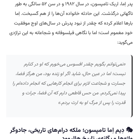
پدر اِما، اریک تامپسون، در سال ۱۹۸۲ و در سن ۵۲ سالگی به طور
ناگهانی درگذشت. این حادثه خانواده آن‌ها را از هم گسیخت. اِما
بارها اعلام کرده که چقدر از نبود پدرش در سال‌های اوج موفقیت
خود مغموم است؛ اما با نگاهی فیلسوفانه و شجاعانه به این تراژدی
می‌گوید:
«نمی‌توانم بگویم چقدر افسوس می‌خورم که او در کنارم
نیست؛ اما در عین حال، شاید اگر او زنده بود، من هرگز فضا،
جسارت و شجاعت لازم برای انجام کارهایی که انجام داده‌ام را
پیدا نمی‌کردم. من حس قاطعی دارم که آن فضا، جرات و
قدرت را پس از مرگ او به ارث بردم.»
🎭 دِیم اِما تامپسون؛ ملکه درام‌های تاریخی، جادوگر
واژه‌ها و یگانه‌ی تاریخ هالیوود