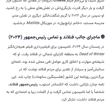
شرور شیک و بی‌رحم فیلم
Cruella
(کروئلا) در مقابل اما استون قرار
گرفت و بار دیگر قدرت بازیگری‌اش در نقش‌های منفی را به رخ کشید.
او سپس در سال ۲۰۲۲ با گریم شگفت‌انگیز دیگری در نقش مدیر
مدرسه مستبد، «خانم ترانچ‌بول»، در موزیکال
Matilda
درخشید.
🌐 ماجرای جالب فنلاند و تماس رئیس‌جمهور (۲۰۲۴)
در زمستان سال ۲۰۲۴، تامپسون برای فیلم‌برداری فیلم هیجان‌انگیز
Dead of Winter
به منطقه کارلیای شمالی در فنلاند رفت. او که
شیفته‌ی مهارت و اخلاق کاری عوامل فنی محلی شده بود، نامه‌ای
ستایش‌آمیز و سرشار از تقدیر برای مردم فنلاند نوشت که در
بزرگ‌ترین روزنامه این کشور (هلسینگین سانومات) چاپ شد. این
نامه چنان بازتابی داشت که الکساندر استوب،
رئیس‌جمهور فنلاند
،
شخصاً با اِما تامپسون تماس گرفت و از کلمات زیبا و اعتمادی که به
مردم فنلاند داشت، تشکر کرد.