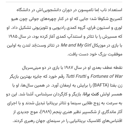
استعداد ناب اِما تامپسون در دوران دانشجویی‌اش در دانشگاه
کمبریج شکوفا شد؛ جایی که او در کنار چهره‌های جوانی چون هیو
لوری و استیون فرای، گروه کمدی رادیویی و تلویزیونی تشکیل داد. او
که مسیرش را با تئاتر و استندآپ کمدی آغاز کرده بود، در سال ۱۹۸۵
با بازی در موزیکال
Me and My Girl
در تئاتر وست‌اِند لندن به اولین
موفقیت بزرگ خود دست یافت.
نقطه عطف بعدی او در سال ۱۹۸۷ با بازی در دو مینی‌سریال
Fortunes of War
و
Tutti Frutti
رقم خورد که جایزه بهترین بازیگر
زن بفتا (BAFTA) را برایش به ارمغان آورد. در همین سال‌ها، او با
همسر اولش
کنث برانا
، بازیگر و کارگردان سرشناس، آشنا شد. این دو
به سرعت به زوج طلایی سینما و تئاتر بریتانیا تبدیل شدند و با اجرای
آثار ماندگاری از شکسپیر نظیر
هنری پنجم
(۱۹۸۹)، موج جدیدی از
اقتباس‌های کلاسیک بریتانیایی را در سینمای جهان رهبری کردند.