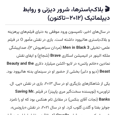
🎬 بلاک‌باسترها، شرور دیزنی و روابط
دیپلماتیک (۲۰۱۲–تاکنون)
در سال‌های اخیر، تامپسون ورود موفقی به دنیای فیلم‌های پرهزینه
و بلاک‌باستری هالیوود داشته است. بازی در نقش مأمور O در فیلم
علمی-تخیلی
Men in Black 3
(مردان سیاهپوش ۳)، صداپیشگی
ملکه الینور در انیمیشن اسکاری
Brave
(شجاع) و ایفای نقش
نمادین «خانم پاتس» در لایو-اکشن میلیارد دلاری
Beauty and the
Beast
(دیو و دلبر) بخشی از
حضور
او در سینمای بدنه هالیوود بود.
یکی از شاهکارهای بازیگری او در سال ۲۰۱۳، بازی در نقش «پی. ال.
تراورس» (نویسنده سخت‌گیر مری پاپینز) در فیلم
Saving Mr.
Banks
(نجات آقای بنکس) در مقابل تام هنکس بود که او را نامزد
جوایز بفتا و گلدن گلوب کرد. او در سال ۲۰۲۱، در نقش «بارونس»،