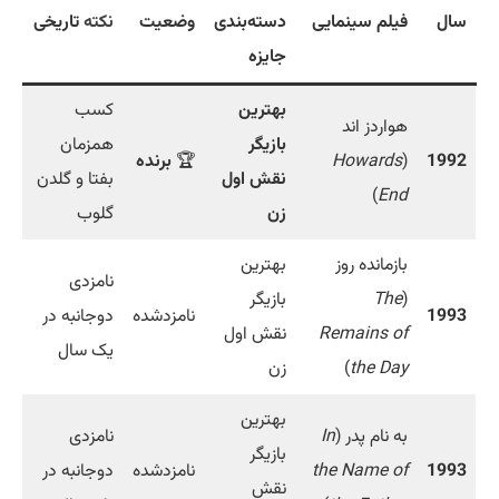
سال
فیلم سینمایی
دسته‌بندی
وضعیت
نکته
تاریخی
جایزه
بهترین
کسب
هواردز اند
بازیگر
همزمان
1992
(
Howards
🏆
برنده
نقش اول
بفتا و گلدن
)
End
زن
گلوب
بازمانده روز
بهترین
نامزدی
(
The
بازیگر
1993
نامزدشده
دوجانبه در
Remains of
نقش اول
یک سال
the Day
)
زن
بهترین
به نام پدر (
In
نامزدی
بازیگر
1993
the Name of
نامزدشده
دوجانبه در
نقش