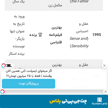
the Father
)
یک سال
مکمل زن
ورود به
عقل و
تاریخ به
بهترین
احساس
عنوان تنها
1995
فیلم‌نامه
🏆
برنده
(
Sense and
بازیگر-
اقتباسی
Sensibility
)
نویسنده
برنده اسکار
عقل و
بهترین
سومین
اگر میخوای ایمپلنت کنی همین الان
احساس
بازیگر
1995
نامزدشده
نامزدی
وقتشه | فقط با ۲۵ میلیون تومان!!!
(
Sense and
نقش اول
بازیگری او
رزرورایگان نوبت
Sensibility
)
زن