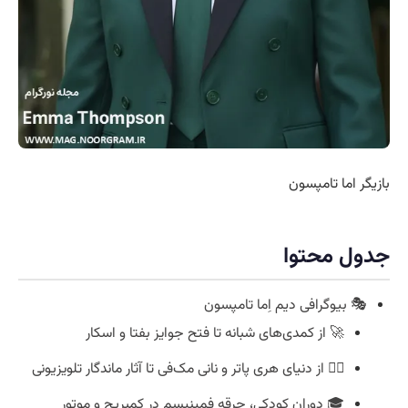
بازیگر اما تامپسون
جدول محتوا
🎭 بیوگرافی دیم اِما تامپسون
🚀 از کمدی‌های شبانه تا فتح جوایز بفتا و اسکار
🧙‍♀️ از دنیای هری پاتر و نانی مک‌فی تا آثار ماندگار تلویزیونی
🎓 دوران کودکی، جرقه فمینیسم در کمبریج و موتور