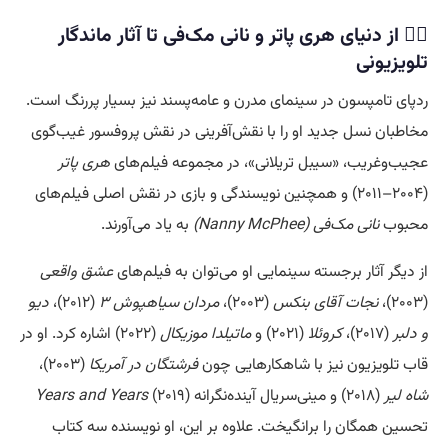
🧙‍♀️ از دنیای هری پاتر و نانی مک‌فی تا آثار ماندگار
تلویزیونی
ردپای تامپسون در سینمای مدرن و عامه‌پسند نیز بسیار پررنگ است.
مخاطبان نسل جدید او را با نقش‌آفرینی در نقش پروفسور غیب‌گوی
عجیب‌وغریب، «سیبل تریلانی»، در مجموعه فیلم‌های
هری پاتر
(۲۰۰۴–۲۰۱۱) و همچنین نویسندگی و بازی در نقش اصلی فیلم‌های
محبوب
نانی مک‌فی (Nanny McPhee)
به یاد می‌آورند.
از دیگر آثار برجسته سینمایی او می‌توان به فیلم‌های
عشق واقعی
(۲۰۰۳)،
نجات آقای بنکس
(۲۰۰۳)،
مردان سیاهپوش ۳
(۲۰۱۲)،
دیو
و دلبر
(۲۰۱۷)،
کروئلا
(۲۰۲۱) و
ماتیلدا موزیکال
(۲۰۲۲) اشاره کرد. او در
قاب تلویزیون نیز با شاهکارهایی چون
فرشتگان در آمریکا
(۲۰۰۳)،
شاه لیر
(۲۰۱۸) و مینی‌سریال آینده‌نگرانه
(۲۰۱۹)
Years and Years
تحسین همگان را برانگیخت. علاوه بر این، او نویسنده سه کتاب