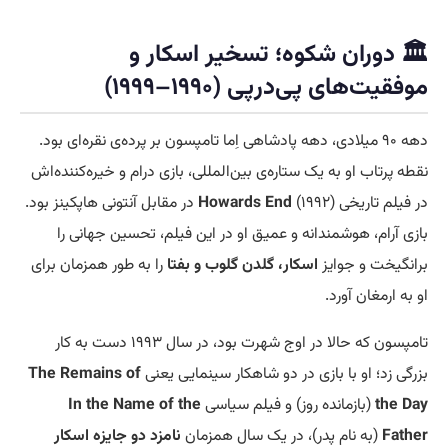
🏛️ دوران شکوه؛ تسخیر اسکار و
موفقیت‌های پی‌درپی (۱۹۹۰–۱۹۹۹)
دهه ۹۰ میلادی، دهه پادشاهی اِما تامپسون بر پرده‌ی نقره‌ای بود.
نقطه پرتاب او به یک ستاره‌ی بین‌المللی، بازی درام و خیره‌کننده‌اش
در فیلم تاریخی
Howards End
(۱۹۹۲) در مقابل آنتونی هاپکینز بود.
بازی آرام، هوشمندانه و عمیق او در این فیلم، تحسین جهانی را
برانگیخت و جوایز
اسکار، گلدن گلوب و بفتا
را به طور همزمان برای
او به ارمغان آورد.
تامپسون که حالا در اوج شهرت بود، در سال ۱۹۹۳ دست به کار
بزرگی زد؛ او با بازی در دو شاهکار سینمایی یعنی
The Remains of
the Day
(بازمانده روز) و فیلم سیاسی
In the Name of the
Father
(به نام پدر)، در یک سال همزمان
نامزد دو جایزه اسکار