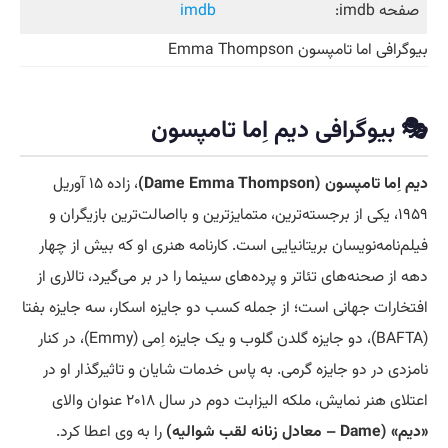
صفحه imdb:
imdb
بیوگرافی اما تامپسون Emma Thompson
🎭 بیوگرافی دیم اِما تامپسون
دیم اِما تامپسون (Dame Emma Thompson)
، زاده ۱۵ آوریل
۱۹۵۹، یکی از برجسته‌ترین، متمایزترین و بااصالت‌ترین بازیگران و
فیلم‌نامه‌نویسان بریتانیایی است. کارنامه هنری او که بیش از چهار
دهه از صحنه‌های تئاتر و پرده‌های سینما را در بر می‌گیرد، تالاری از
افتخارات جهانی است؛ از جمله کسب دو جایزه اسکار، سه جایزه بفتا
(BAFTA)، دو جایزه گلدن گلوب و یک جایزه اِمی (Emmy)، در کنار
نامزدی در دو جایزه گرمی. به پاس خدمات شایان و تاثیرگذار او در
اعتلای هنر نمایش، ملکه الیزابت دوم در سال ۲۰۱۸ عنوان والای
«دیم» (Dame – معادل زنانه لقب شوالیه)
را به وی اعطا کرد.