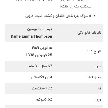
سیکلتِ یک رانر پانک!
🕯️ سوگ پدر؛ تلخی فقدان و کشف قدرت درونی
دیم اِما تامپسون
نام نام خانوادگی:
Dame Emma Thompson
۱۵ آوریل ۱۹۵۹
تاریخ تولد:
25 فروردین 1338
سن:
67 سال و 3 ماه
محل تولد:
لندن انگلستان
قد:
172 سانتیمتر
وزن:
62 کیلوگرم