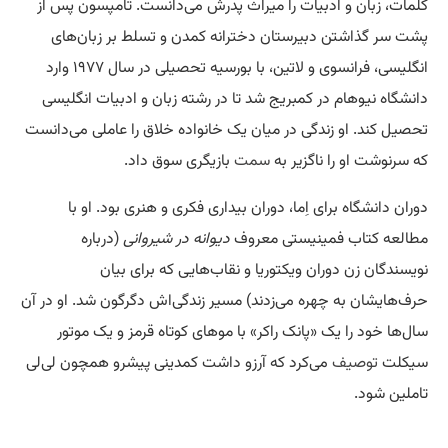
کلمات، زبان و ادبیات را میراث پدرش می‌دانست. تامپسون پس از
پشت سر گذاشتن دبیرستان دخترانه کمدن و تسلط بر زبان‌های
انگلیسی، فرانسوی و لاتین، با بورسیه تحصیلی در سال ۱۹۷۷ وارد
دانشگاه نیوهام در کمبریج شد تا در رشته زبان و ادبیات انگلیسی
تحصیل کند. او زندگی در میان یک خانواده خلاق را عاملی می‌دانست
که سرنوشت او را ناگزیر به
سمت
بازیگری سوق داد.
دوران دانشگاه برای اِما، دوران بیداری فکری و هنری بود. او با
مطالعه کتاب فمینیستی معروف
دیوانه در شیروانی
(درباره
نویسندگان زن دوران ویکتوریا و نقاب‌هایی که برای بیان
حرف‌هایشان به چهره می‌زدند) مسیر زندگی‌اش دگرگون شد. او در آن
سال‌ها خود را یک «پانک راکر» با موهای کوتاه قرمز و یک موتور
سیکلت
توصیف
می‌کرد که آرزو داشت کمدینی پیشرو همچون لی‌لی
تاملین شود.