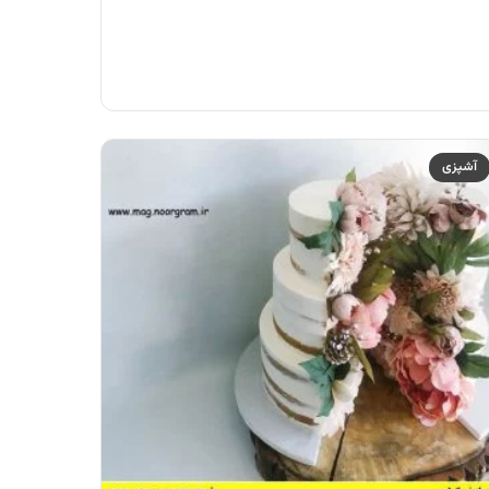
آشپزی