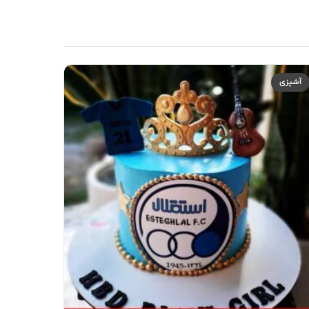
آشپزی