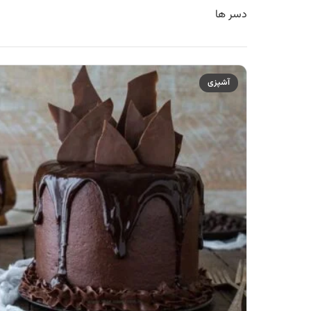
دسر ها
آشپزی