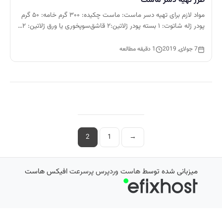
مواد لازم برای تهیه دسر ماست: ماست چکیده: ۳۰۰ گرم خامه: ۵۰ گرم
پودر ژله شاتوت: ۱ بسته پودر ژلاتین:۲ قاشق‌سوپخوری یا ورق ژلاتین: ۲…
7 جولای, 2019
1 دقیقه مطالعه
صفحه‌بندی
2
1
→
نوشته‌ها
میزبانی شده توسط
هاست وردپرس پرسرعت
افیکس هاست