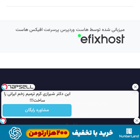
میزبانی شده توسط
هاست وردپرس پرسرعت
افیکس هاست
این دکتر شیرازی کرم ترمیم زخم ایرانی را
ساخت!!!
تمامی حقوق محفوظ است © 2026
مجله نورگرام
مشاوره رایگان
انجمن نورگرام
noorgram
بانک عکس
سایت هم معنی