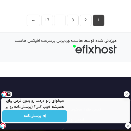
صفحه‌بندی
←
17
…
3
2
1
نوشته‌ها
میزبانی شده توسط
هاست وردپرس پرسرعت
افیکس هاست
میخوای زانو دردت رو بدون قرص برای
همیشه خوب کنی؟ (پرسش‌نامه رو پر
تمامی حقوق محفوظ است © 2026
مجله نورگرام
کن!)
◀ پرسش‌نامه
انجمن نورگرام
noorgram
بانک عکس