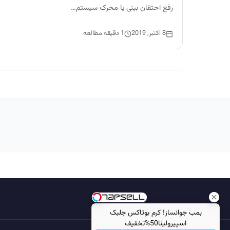
رفع احتقان بینی یا محرک سیستم…
8 اکتبر, 2019
1 دقیقه مطالعه
Image failed to load
بمب جوانساز! کرم بوتاکس جلبک
اسپیرولینا50%تخفیف