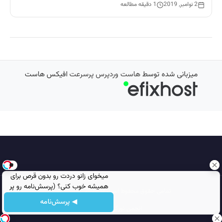
2 نوامبر, 2019
1 دقیقه مطالعه
میزبانی شده توسط
هاست وردپرس پرسرعت
افیکس هاست
میخوای زانو دردت رو بدون قرص برای
همیشه خوب کنی؟ (پرسش‌نامه رو پر
تمامی حقوق محفوظ است © 2026
مجله نورگرام
کن!)
◀ پرسش‌نامه
انجمن نورگرام
noorgram