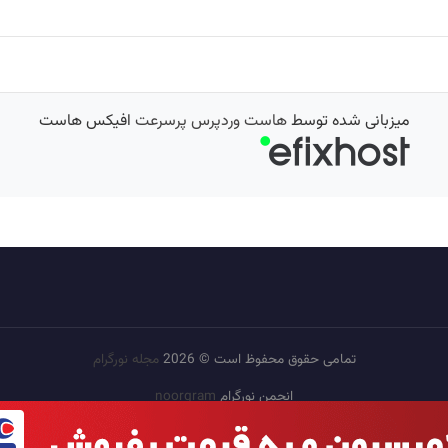
میزبانی شده توسط
هاست وردپرس پرسرعت
افیکس هاست
تمامی حقوق محفوظ است © 2026
مجله نورگرام
انجمن نورگرام
noorgram
بانک عکس