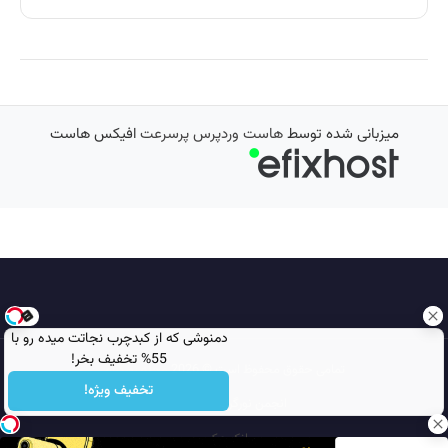
میزبانی شده توسط
هاست وردپرس پرسرعت
افیکس هاست
دمنوشی که از کبدچرب نجاتت میده رو با
55% تخفیف بخر!
تمامی حقوق محفوظ است © 2026
مجله نورگرام
تخفیف ویژه!
انجمن نورگرام
noorgram
بانک عکس