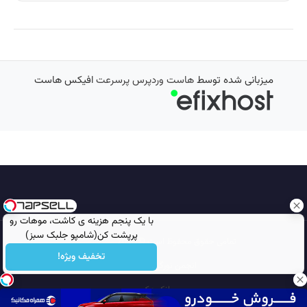
میزبانی شده توسط
هاست وردپرس پرسرعت
افیکس هاست
با یک پنجم هزینه ی کاشت، موهات رو
پرپشت کن(شامپو جلبک سبز)
تمامی حقوق محفوظ است © 2026
مجله نورگرام
تخفیف ویژه!
انجمن نورگرام
noorgram
بانک عکس
سایت هم معنی