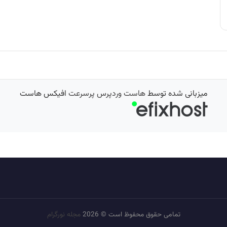
میزبانی شده توسط
هاست وردپرس پرسرعت
افیکس هاست
تمامی حقوق محفوظ است © 2026
مجله نورگرام