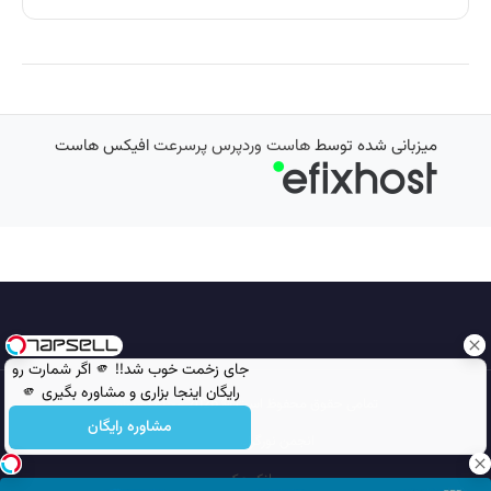
میزبانی شده توسط
هاست وردپرس پرسرعت
افیکس هاست
جای زخمت خوب شد!! 🫵 اگر شمارت رو
رایگان اینجا بزاری و مشاوره بگیری 🫵
تمامی حقوق محفوظ است © 2026
مجله نورگرام
مشاوره رایگان
انجمن نورگرام
noorgram
بانک عکس