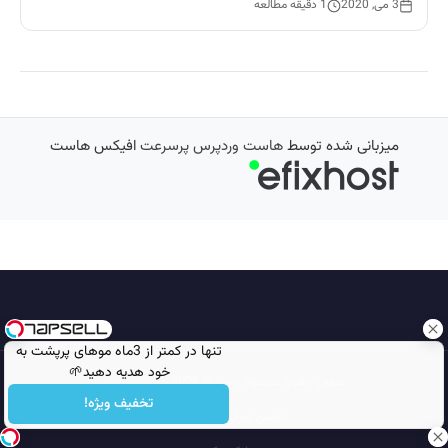
3 می, 2020
1 دقیقه مطالعه
میزبانی شده توسط
هاست وردپرس پرسرعت
افیکس هاست
تنها در کمتر از 3ماه موهای پرپشت به
خود هدیه دهید🌱
تمامی حقوق محفوظ است © 2026
مجله نورگرام
شامپوجلبک40%تخفیف
تخفیف ویژه!
انجمن نورگرام
noorgram