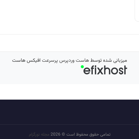
میزبانی شده توسط
هاست وردپرس پرسرعت
افیکس هاست
تمامی حقوق محفوظ است © 2026
مجله نورگرام